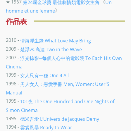
★ 1967
《
第24屆金球獎
最佳劇情類電影女主角
Un
》
homme et une femme
作品表
2010 -
情海浮生錄 What Love May Bring
2009 -
楚浮vs.高達 Two in the Wave
2007 -
浮光掠影─每個人心中的電影院 To Each His Own
Cinema
1999 -
女人只有一種 One 4 All
1996 -
男人女人：戀愛手冊 Men, Women: User'S
Manual
1995 -
101夜 The One Hundred and One Nights of
Simon Cinema
1995 -
德米吾愛 L’Univers de Jacques Demy
1994 -
雲裳風暴 Ready to Wear