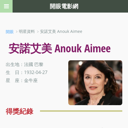
開眼電影網
﹥明星資料 ﹥安諾艾美 Anouk Aimee
開眼
安諾艾美 Anouk Aimee
出生地：法國 巴黎
生 日：1932-04-27
星 座：金牛座
得獎紀錄