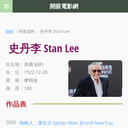
開眼電影網
﹥明星資料 ﹥史丹李 Stan Lee
開眼
史丹李 Stan Lee
出生地：美國 紐約
生 日：1922-12-28
星 座：摩羯座
身 高：180
作品表
2026 -
蜘蛛人：重生日 Spider-Man: Brand New Day