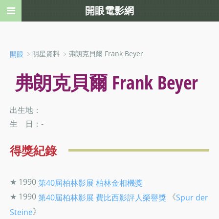
開眼電影網
﹥明星資料 ﹥弗朗克貝爾 Frank Beyer
開眼
弗朗克貝爾 Frank Beyer
出生地：
生 日：-
得獎紀錄
★ 1990
第40屆柏林影展
柏林金相機獎
★ 1990
《
第40屆柏林影展
費比西影評人榮譽獎
Spur der
》
Steine