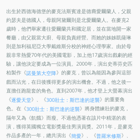
出生於西德海德堡的麥克法斯賓達是德裔愛爾蘭人，父親
約瑟夫是德國人，母親阿黛爾則是北愛爾蘭人。在麥克2
歲時，他們舉家遷往愛爾蘭共和國定居，並在當地開一家
餐廳，由父親當大廚、母親負責經營。而她的姊姊凱薩琳
則是加利福尼亞大學戴維斯分校的神經心理學家。由於母
親非常熱愛70年代的美國電影，加上他17歲演出戲劇的經
驗，讓他決定要成為一位演員。2000年，演出史蒂芬史匹
柏製作《
》的麥克，曾以為能因為參與這部
諾曼第大空降
戲而沾光，在日後獲得更多的演出機會。不過，他之後一
直擔任跑龍套的角色。直到2007年，他才登上大螢幕演出
《
》、《
》的重要角
逐愛天堂
300壯士：斯巴達的逆襲
色。在《
》將身體練壯的麥克，
300壯士：斯巴達的逆襲
隔年又為《飢餓》而瘦。不過他憑著在該片中精湛的表
演，獲得英國獨立電影獎最佳男演員獎。2011年，是麥克
作品多產的一年，總共演出《
》、《
》、
簡愛
普羅米修斯