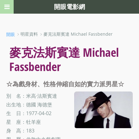
開眼電影網
﹥明星資料 ﹥麥克法斯賓達 Michael Fassbender
開眼
麥克法斯賓達 Michael
Fassbender
☆為戲身材、性格伸縮自如的實力派男星☆
別 名：米高·法斯賓達
出生地：德國 海德堡
生 日：1977-04-02
星 座：牡羊座
身 高：183