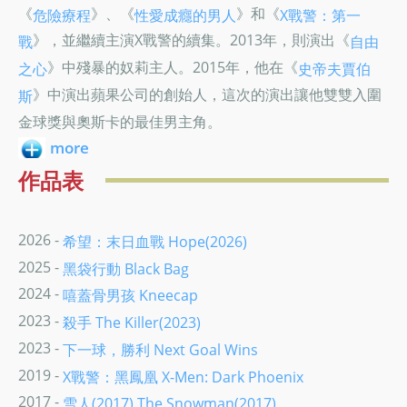
《
》、《
》和《
危險療程
性愛成癮的男人
X戰警：第一
》，並繼續主演X戰警的續集。2013年，則演出《
戰
自由
》中殘暴的奴莉主人。2015年，他在《
之心
史帝夫賈伯
》中演出蘋果公司的創始人，這次的演出讓他雙雙入圍
斯
金球獎與奧斯卡的最佳男主角。
more
作品表
2026 -
希望：末日血戰 Hope(2026)
2025 -
黑袋行動 Black Bag
2024 -
嘻蓋骨男孩 Kneecap
2023 -
殺手 The Killer(2023)
2023 -
下一球，勝利 Next Goal Wins
2019 -
X戰警：黑鳳凰 X-Men: Dark Phoenix
2017 -
雪人(2017) The Snowman(2017)