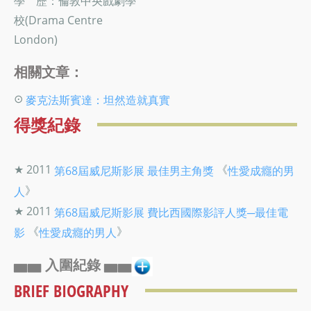
學 歷：倫敦中央戲劇學
校(Drama Centre
London)
相關文章：
⊙
麥克法斯賓達：坦然造就真實
得獎紀錄
★ 2011
《
第68屆威尼斯影展
最佳男主角獎
性愛成癮的男
》
人
★ 2011
第68屆威尼斯影展
費比西國際影評人獎─最佳電
《
》
影
性愛成癮的男人
▅▅ 入圍紀錄 ▅▅
BRIEF BIOGRAPHY