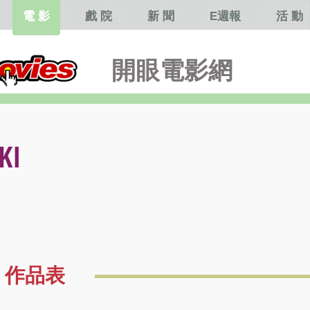
電 影
戲 院
新 聞
E週報
活 動
開眼電影網
KI
作品表