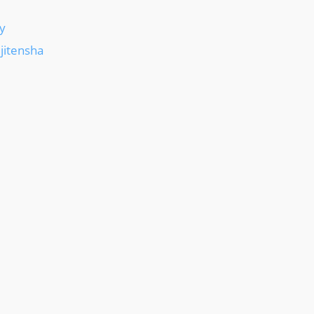
y
itensha