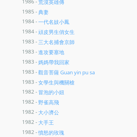
1986 -
荒漠英雄傳
1985 -
典妻
1984 -
一代名妓小鳳
1984 -
頑皮男生俏女生
1983 -
三大名捕會京師
1983 -
進攻要塞地
1983 -
媽媽帶我回家
1983 -
觀音菩薩 Guan yin pu sa
1983 -
女學生與機關槍
1982 -
冒泡的小妞
1982 -
野雀高飛
1982 -
大小濟公
1982 -
大手王
1982 -
憤怒的玫瑰