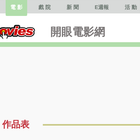
電 影
戲 院
新 聞
E週報
活 動
開眼電影網
作品表