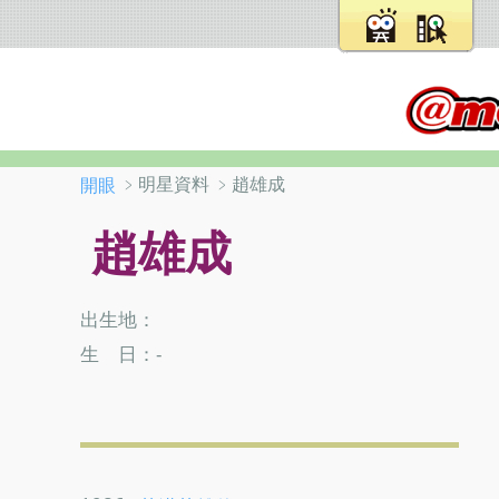
﹥明星資料 ﹥趙雄成
開眼
趙雄成
出生地：
生 日：-