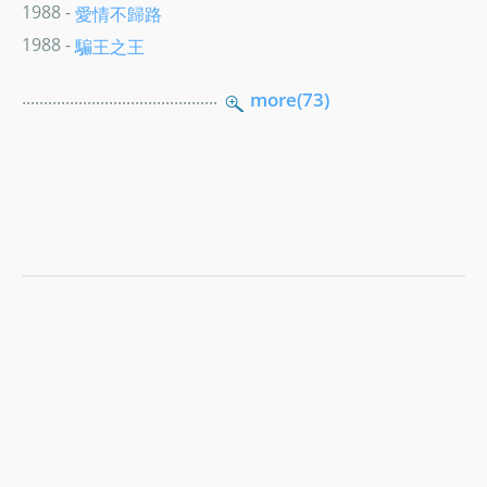
1988 -
愛情不歸路
1988 -
騙王之王
.............................................
more(73)