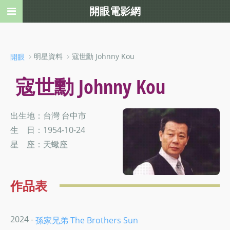
開眼電影網
﹥明星資料 ﹥寇世勳 Johnny Kou
開眼
寇世勳 Johnny Kou
出生地：台灣 台中市
生 日：1954-10-24
星 座：天蠍座
作品表
2024 -
孫家兄弟 The Brothers Sun