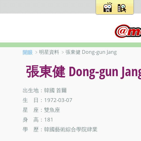
﹥明星資料 ﹥張東健 Dong-gun Jang
開眼
張東健 Dong-gun Jan
出生地：韓國 首爾
生 日：1972-03-07
星 座：雙魚座
身 高：181
學 歷：韓國藝術綜合學院肆業