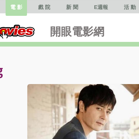
電 影
戲 院
新 聞
E週報
活 動
開眼電影網
g