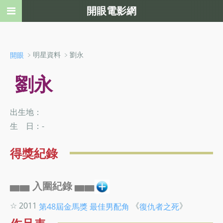
開眼電影網
﹥明星資料 ﹥劉永
開眼
劉永
出生地：
生 日：-
得獎紀錄
▅▅ 入圍紀錄 ▅▅
☆ 2011
《
》
第48屆金馬獎
最佳男配角
復仇者之死