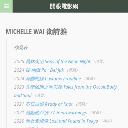
開眼電影網
MICHELLE WAI 衛詩雅
作品表
2025
風林火山 Sons of the Neon Night
（演員）
2024
破·地獄 Po · Dei Juk
（演員）
2024
海關戰線 Customs Frontline
（演員）
2023
失衡凶間之罪與殺 Tales from the Occult:Body
and Soul
（演員）
2021
不日成婚 Ready or Knot
（演員）
2021
感動她77次 77 Heartwarmings
（演員）
2020
熟女愛漫遊 Lost and Found in Tokyo
（演員）