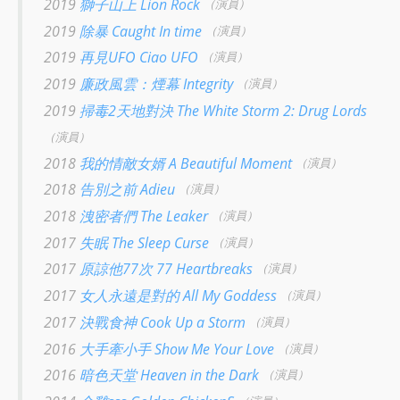
2019
獅子山上 Lion Rock
（演員）
2019
除暴 Caught In time
（演員）
2019
再見UFO Ciao UFO
（演員）
2019
廉政風雲：煙幕 Integrity
（演員）
2019
掃毒2天地對決 The White Storm 2: Drug Lords
（演員）
2018
我的情敵女婿 A Beautiful Moment
（演員）
2018
告別之前 Adieu
（演員）
2018
洩密者們 The Leaker
（演員）
2017
失眠 The Sleep Curse
（演員）
2017
原諒他77次 77 Heartbreaks
（演員）
2017
女人永遠是對的 All My Goddess
（演員）
2017
決戰食神 Cook Up a Storm
（演員）
2016
大手牽小手 Show Me Your Love
（演員）
2016
暗色天堂 Heaven in the Dark
（演員）