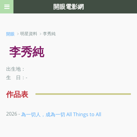
開眼電影網
﹥明星資料 ﹥李秀純
開眼
李秀純
出生地：
生 日：-
作品表
2026 -
為一切人，成為一切 All Things to All