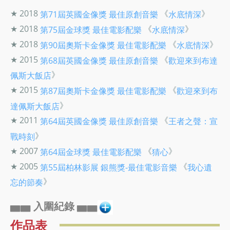
★ 2018
《
》
第71屆英國金像獎
最佳原創音樂
水底情深
★ 2018
《
》
第75屆金球獎
最佳電影配樂
水底情深
★ 2018
《
》
第90屆奧斯卡金像獎
最佳電影配樂
水底情深
★ 2015
《
第68屆英國金像獎
最佳原創音樂
歡迎來到布達
》
佩斯大飯店
★ 2015
《
第87屆奧斯卡金像獎
最佳電影配樂
歡迎來到布
》
達佩斯大飯店
★ 2011
《
第64屆英國金像獎
最佳原創音樂
王者之聲：宣
》
戰時刻
★ 2007
《
》
第64屆金球獎
最佳電影配樂
猜心
★ 2005
《
第55屆柏林影展
銀熊獎-最佳電影音樂
我心遺
》
忘的節奏
▅▅ 入圍紀錄 ▅▅
作品表