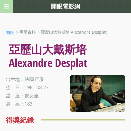
開眼電影網
﹥明星資料 ﹥亞歷山大戴斯培 Alexandre Desplat
開眼
亞歷山大戴斯培
Alexandre Desplat
出生地：法國 巴黎
生 日：1961-08-23
星 座：處女座
身 高：183
得獎紀錄