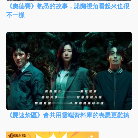
《奧德賽》熟悉的故事，諾蘭視角看起來也很
不一樣
《屍速禁區》會共用雲端資料庫的喪屍更難搞