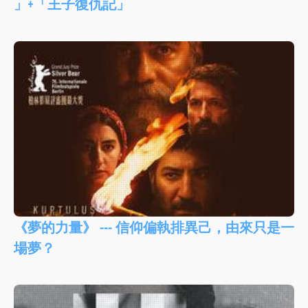
」+「王子復仇記」
《夢的力量》 --- 信仰偏執排異己，由來只是一
場夢？