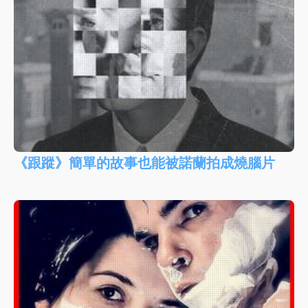
《跟蹤》簡單的故事也能被諾蘭拍成燒腦片