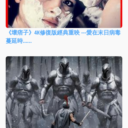
《壞痞子》4K修復版經典重映 ---愛在末日病毒
蔓延時...…