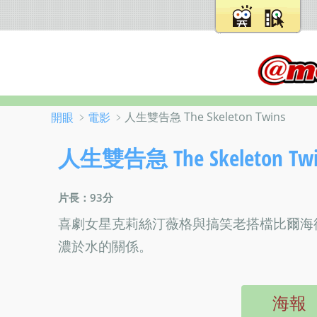
﹥
﹥人生雙告急 The Skeleton Twins
開眼
電影
人生雙告急 The Skeleton Twi
片長：93分
喜劇女星克莉絲汀薇格與搞笑老搭檔比爾海
濃於水的關係。
海報