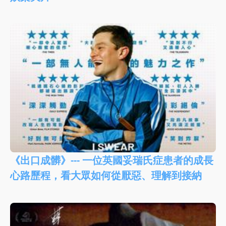
《出口成髒》--- 一位英國妥瑞氏症患者的成長
心路歷程，看大眾如何從厭惡、理解到接納