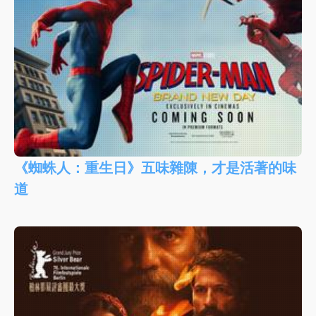
《蜘蛛人：重生日》五味雜陳，才是活著的味
道