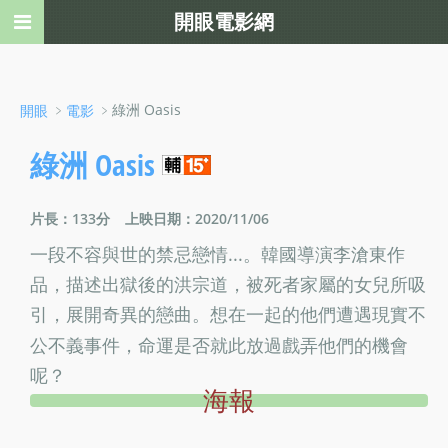
開眼電影網
﹥
﹥綠洲 Oasis
開眼
電影
綠洲 Oasis
片長：133分
上映日期：2020/11/06
一段不容與世的禁忌戀情...。韓國導演李滄東作
品，描述出獄後的洪宗道，被死者家屬的女兒所吸
引，展開奇異的戀曲。想在一起的他們遭遇現實不
公不義事件，命運是否就此放過戲弄他們的機會
呢？
海報