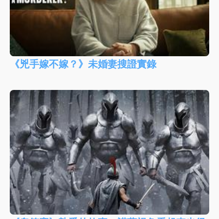
《兇手嫁不嫁？》未婚妻搜證實錄