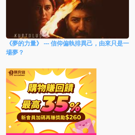
《夢的力量》 --- 信仰偏執排異己，由來只是一
場夢？