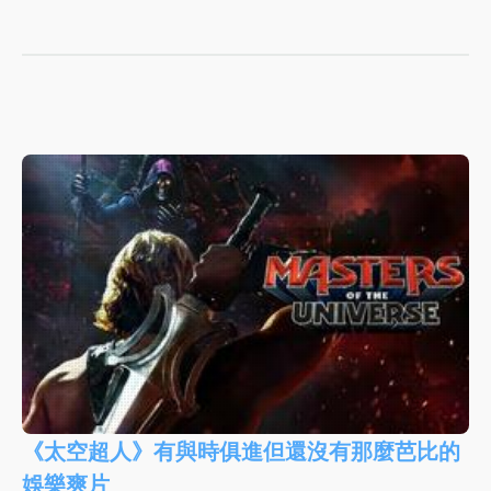
《太空超人》有與時俱進但還沒有那麼芭比的
娛樂爽片