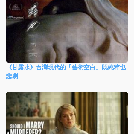
《甘露水》台灣現代的「藝術空白」既純粹也
悲劇