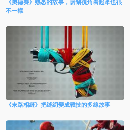
《奧德賽》熟悉的故事，諾蘭視角看起來也很
不一樣
《末路相縫》把縫紉變成戰技的多線故事