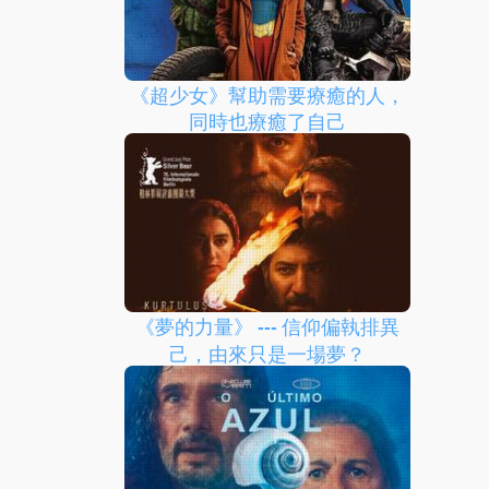
《超少女》幫助需要療癒的人，
同時也療癒了自己
《夢的力量》 --- 信仰偏執排異
己，由來只是一場夢？