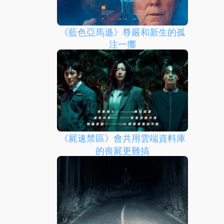
《藍色亞馬遜》尊嚴和新生的孤
注一擲
《屍速禁區》會共用雲端資料庫
的喪屍更難搞