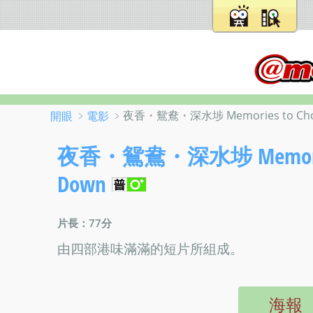
﹥
﹥夜香・鴛鴦・深水埗 Memories to Choke 
開眼
電影
夜香・鴛鴦・深水埗 Memories to 
Down
片長：77分
由四部港味滿滿的短片所組成。
海報