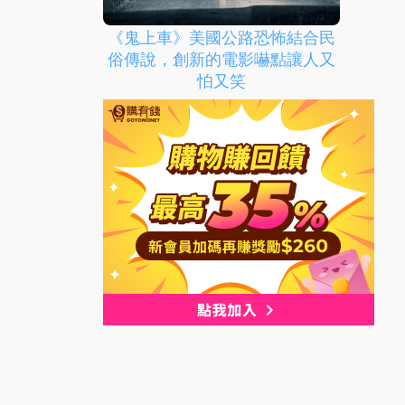
《鬼上車》美國公路恐怖結合民
俗傳說，創新的電影嚇點讓人又
怕又笑