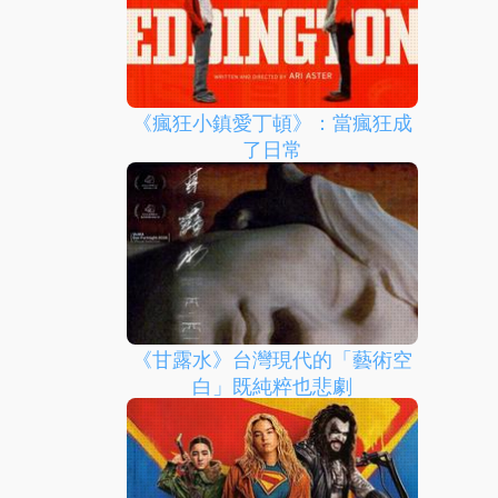
《瘋狂小鎮愛丁頓》：當瘋狂成
了日常
《甘露水》台灣現代的「藝術空
白」既純粹也悲劇