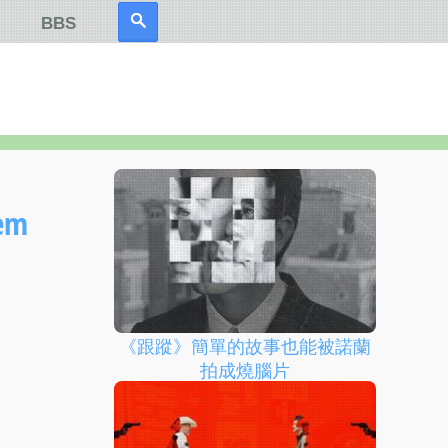
BBS
em
《跟蹤》簡單的故事也能被諾蘭
拍成燒腦片