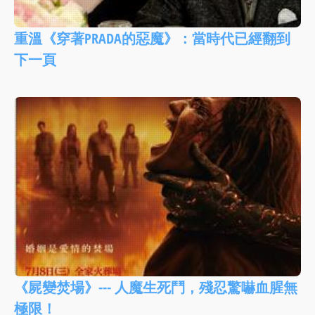
重溫《穿著PRADA的惡魔》：當時代已經翻到
下一頁
《屍變焚場》--- 人魔生死鬥，殘忍驚嚇血腥無
極限！