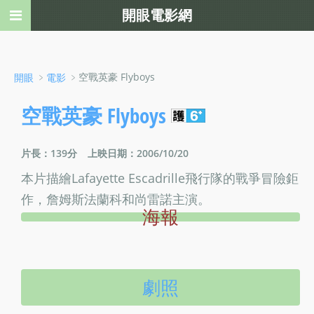
開眼電影網
﹥
﹥空戰英豪 Flyboys
開眼
電影
空戰英豪 Flyboys
片長：139分
上映日期：2006/10/20
本片描繪Lafayette Escadrille飛行隊的戰爭冒險鉅
作，詹姆斯法蘭科和尚雷諾主演。
海報
劇照