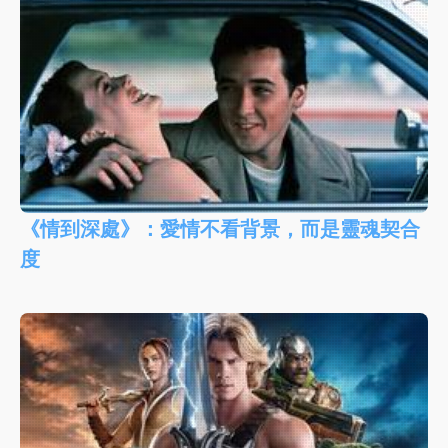
《情到深處》：愛情不看背景，而是靈魂契合
度