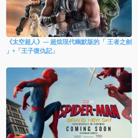
《太空超人》--- 超炫現代幽默版的「 王者之劍
」+「王子復仇記」