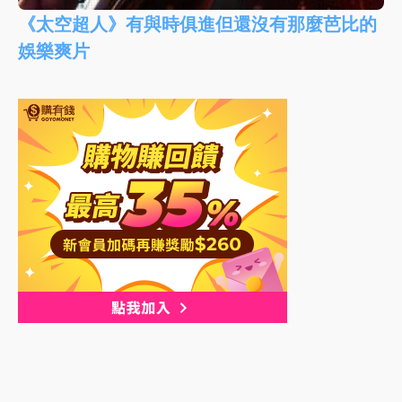
《太空超人》有與時俱進但還沒有那麼芭比的
娛樂爽片