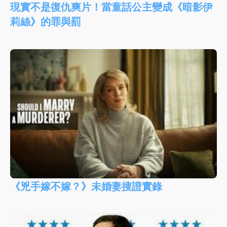
現實不是復仇爽片！當童話公主變成《暗影伊
莉絲》的罪與罰
《兇手嫁不嫁？》未婚妻搜證實錄