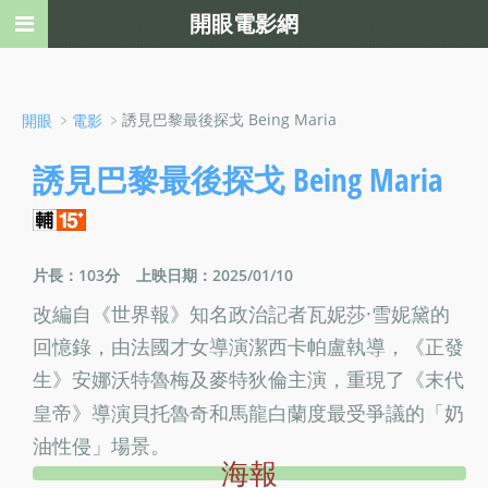
開眼電影網
﹥
﹥誘見巴黎最後探戈 Being Maria
開眼
電影
誘見巴黎最後探戈 Being Maria
片長：103分
上映日期：2025/01/10
改編自《世界報》知名政治記者瓦妮莎·雪妮黛的
回憶錄，由法國才女導演潔西卡帕盧執導，《正發
生》安娜沃特魯梅及麥特狄倫主演，重現了《末代
皇帝》導演貝托魯奇和馬龍白蘭度最受爭議的「奶
油性侵」場景。
海報