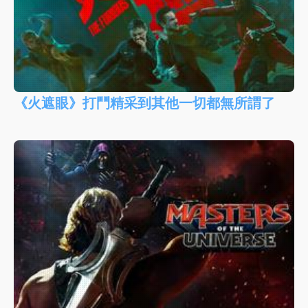
《火遮眼》打鬥精采到其他一切都無所謂了