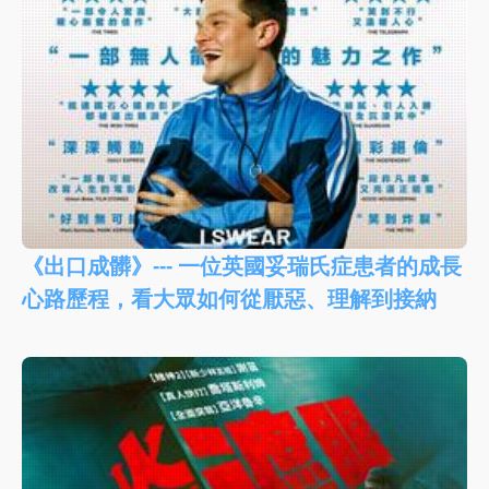
《出口成髒》--- 一位英國妥瑞氏症患者的成長
心路歷程，看大眾如何從厭惡、理解到接納