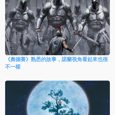
《奧德賽》熟悉的故事，諾蘭視角看起來也很
不一樣