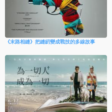
《末路相縫》把縫紉變成戰技的多線故事