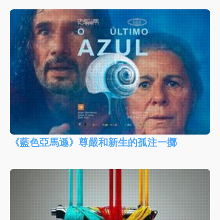
《藍色亞馬遜》尊嚴和新生的孤注一擲