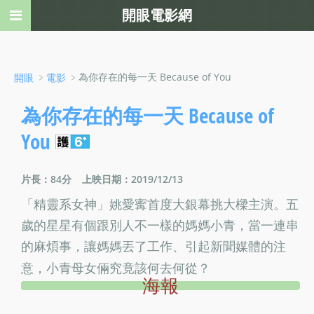
開眼電影網
﹥
﹥為你存在的每一天 Because of You
開眼
電影
為你存在的每一天 Because of
You
片長：84分
上映日期：2019/12/13
「精靈系女神」姚愛寗首度大銀幕挑大樑主演。五
歲的星星有個跟別人不一樣的媽媽小青，當一連串
的麻煩事，讓媽媽丟了工作、引起新聞媒體的注
意，小青母女倆究竟該何去何從？
海報