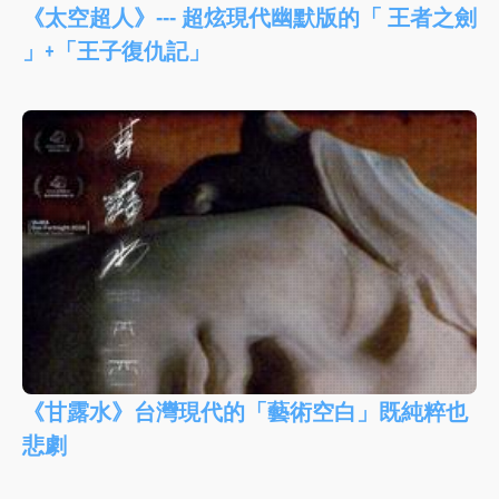
《太空超人》--- 超炫現代幽默版的「 王者之劍
」+「王子復仇記」
《甘露水》台灣現代的「藝術空白」既純粹也
悲劇