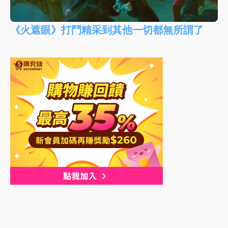
《火遮眼》打鬥精采到其他一切都無所謂了