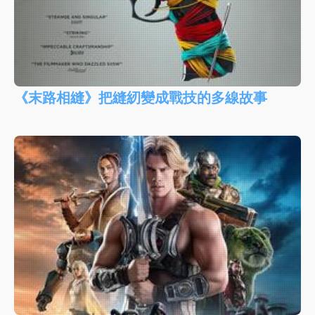
《末路相縫》把縫紉變成戰技的多線故事