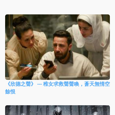
《欣德之聲》 --- 稚女求救聲聲喚，蒼天無情空
餘恨