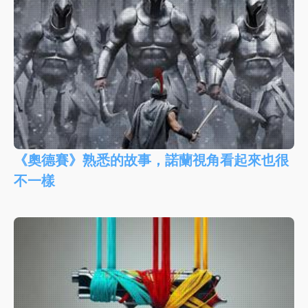
《奧德賽》熟悉的故事，諾蘭視角看起來也很
不一樣