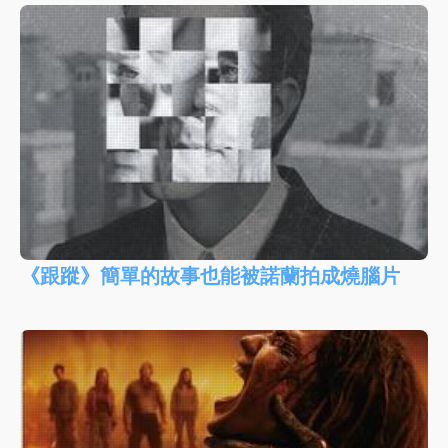
《跟蹤》簡單的故事也能被諾蘭拍成燒腦片