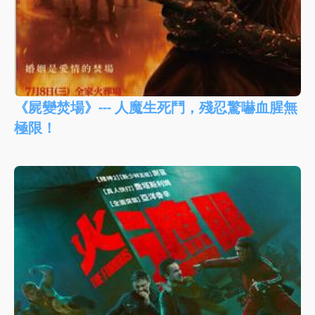
《屍變焚場》--- 人魔生死鬥，殘忍驚嚇血腥無
極限！