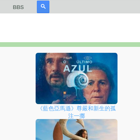
BBS
《藍色亞馬遜》尊嚴和新生的孤
注一擲