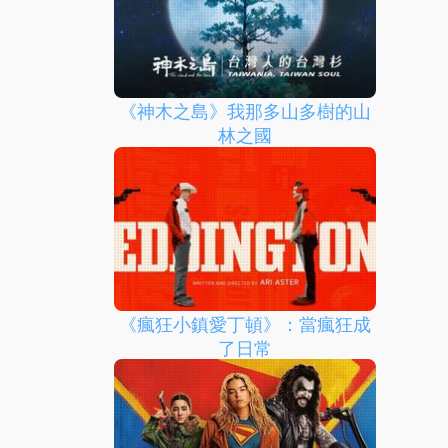
《神木之島》我那多山多樹的山
林之國
《瘋狂小鎮愛丁頓》：當瘋狂成
了日常