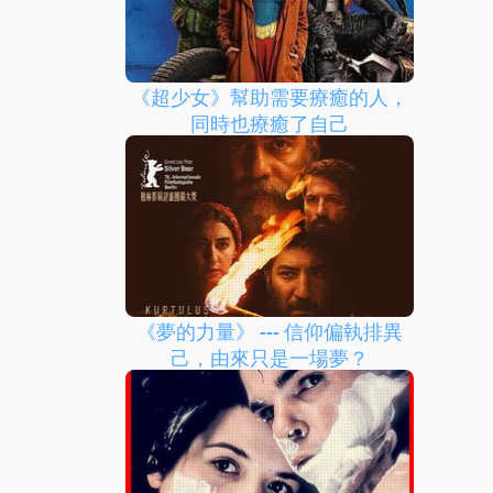
《超少女》幫助需要療癒的人，
同時也療癒了自己
《夢的力量》 --- 信仰偏執排異
己，由來只是一場夢？