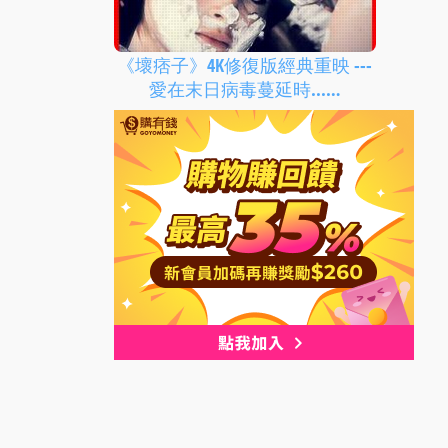
《壞痞子》4K修復版經典重映 ---
愛在末日病毒蔓延時...…