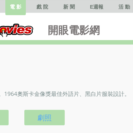
電 影
戲 院
新 聞
E週報
活 動
開眼電影網
1964奧斯卡金像獎最佳外語片、黑白片服裝設計。
劇照