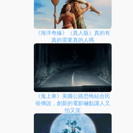
《海洋奇緣》（真人版）真的有
真的需要真的人嗎
《鬼上車》美國公路恐怖結合民
俗傳說，創新的電影嚇點讓人又
怕又笑