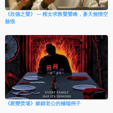
《欣德之聲》 --- 稚女求救聲聲喚，蒼天無情空
餘恨
《屍變焚場》嫁錯老公的極端例子