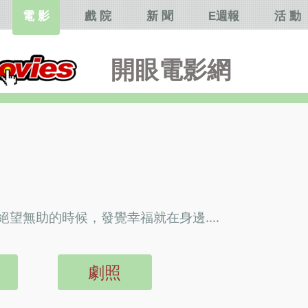
電 影
戲 院
新 聞
E週報
活 動
開眼電影網
望無助的時候，發覺幸福就在身邊....
劇照