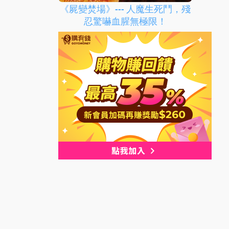
《屍變焚場》--- 人魔生死鬥，殘
忍驚嚇血腥無極限！