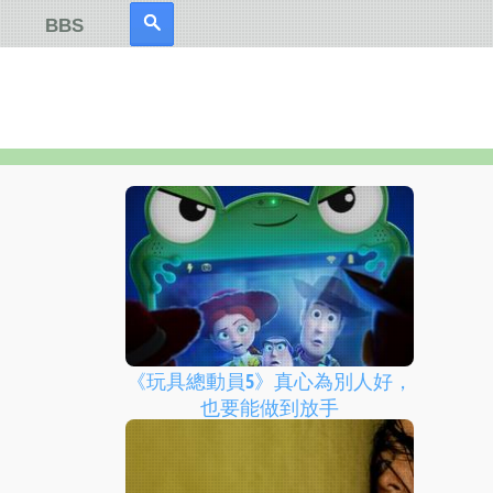
BBS
《玩具總動員5》真心為別人好，
也要能做到放手