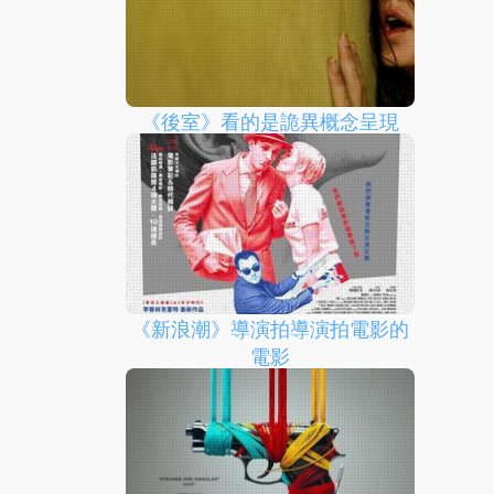
《後室》看的是詭異概念呈現
《新浪潮》導演拍導演拍電影的
電影