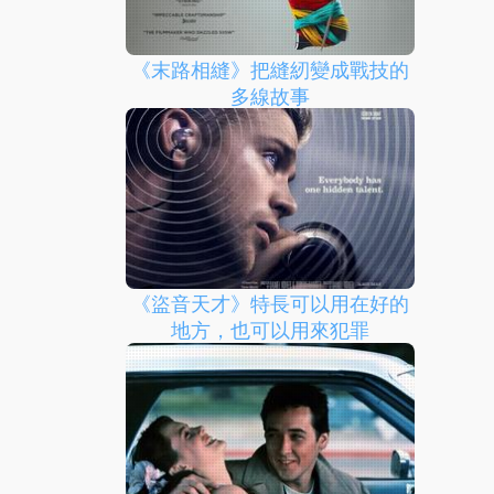
《末路相縫》把縫紉變成戰技的
多線故事
《盜音天才》特長可以用在好的
地方，也可以用來犯罪