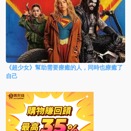
《超少女》幫助需要療癒的人，同時也療癒了
自己