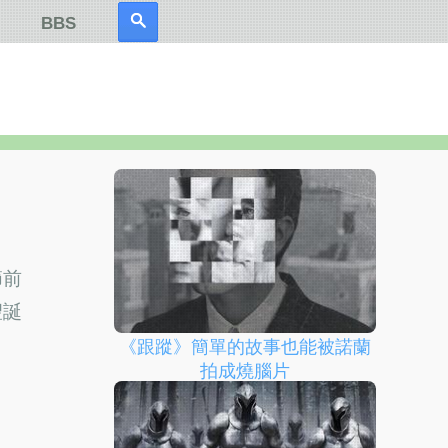
BBS
節前
聖誕
《跟蹤》簡單的故事也能被諾蘭
拍成燒腦片