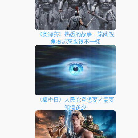
《奧德賽》熟悉的故事，諾蘭視
角看起來也很不一樣
《揭密日》人民究竟想要／需要
知道多少