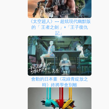
《太空超人》--- 超炫現代幽默版
的「 王者之劍 」+「王子復仇
記」
會動的日本畫《花綠青綻放之
時》終將學會別離