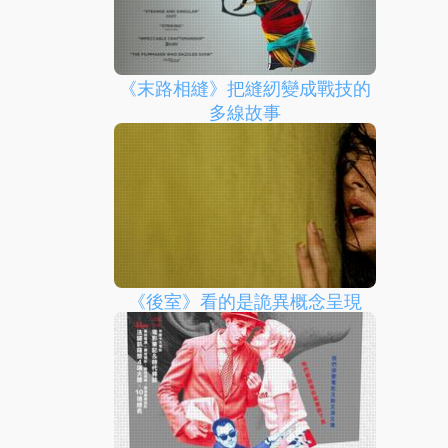
《末路相縫》把縫紉變成戰技的
多線故事
《後室》看的是詭異概念呈現