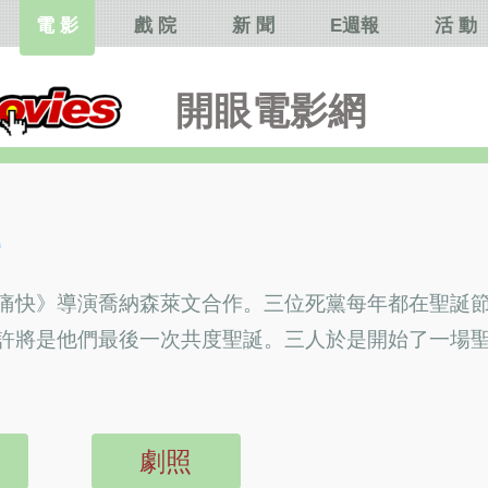
電 影
戲 院
新 聞
E週報
活 動
開眼電影網
e
痛快》導演喬納森萊文合作。三位死黨每年都在聖誕
許將是他們最後一次共度聖誕。三人於是開始了一場
劇照