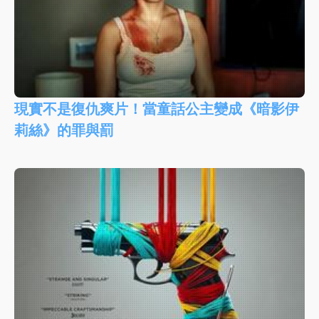
現實不是復仇爽片！當童話公主變成《暗影伊
莉絲》的罪與罰