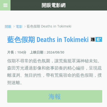
開眼電影網
﹥
﹥藍色假期 Deaths in Tokimeki
開眼
電影
藍色假期 Deaths in Tokimeki
片長：104分
上映日期：2024/08/30
假期不尋常的藍色氛圍，讓荒蕪籠罩滿神秘未知。
森田芳光通過影像和敘事節奏的精心編排，呈現疏
離凜冽、無目的性，帶有荒蕪宿命的藍色假期，撲
朔迷離。
海報