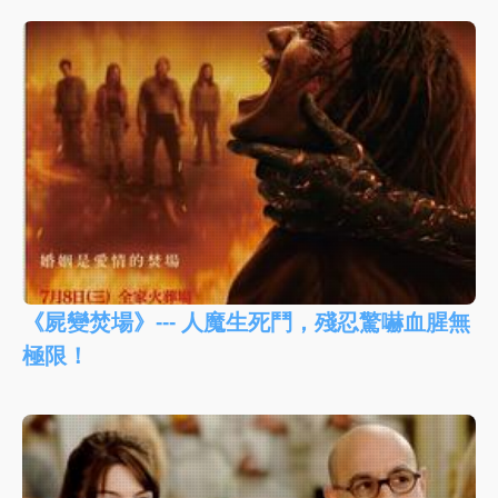
《屍變焚場》--- 人魔生死鬥，殘忍驚嚇血腥無
極限！