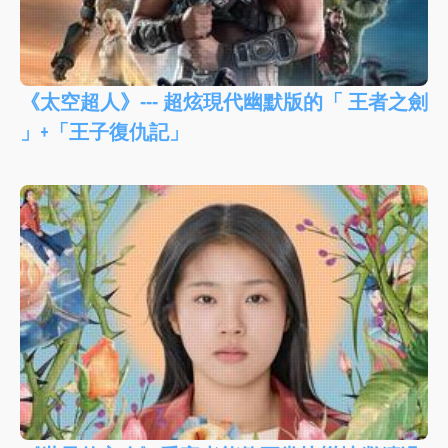
《太空超人》--- 超炫現代幽默版的「 王者之劍
」+「王子復仇記」