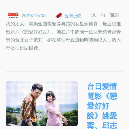
以一句「謝謝
2020/10/08
台灣上映
我的太太」轟動金曲獎頒獎典禮的女星余佩真，最近也推
出新片《戀愛好好說》。她在片中飾演一位回芳苑老家奔
喪的台北女子茉莉，卻在整理母親遺物時睹物思人，捲入
母女往日回憶裡。
台日愛情
電影《戀
愛好好
說》姚愛
寗、邱志