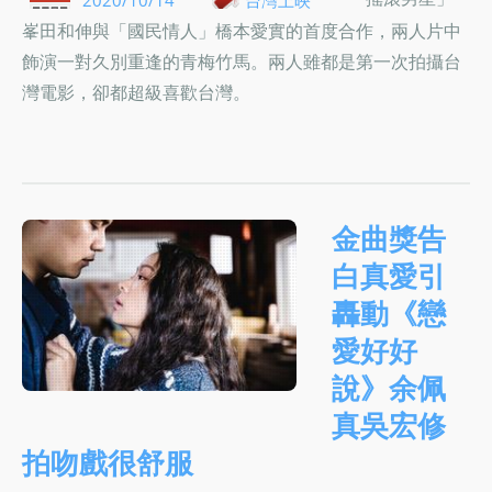
峯田和伸與「國民情人」橋本愛實的首度合作，兩人片中
飾演一對久別重逢的青梅竹馬。兩人雖都是第一次拍攝台
灣電影，卻都超級喜歡台灣。
金曲獎告
白真愛引
轟動《戀
愛好好
說》余佩
真吳宏修
拍吻戲很舒服