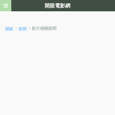
開眼電影網
﹥
﹥影片相關新聞
開眼
新聞