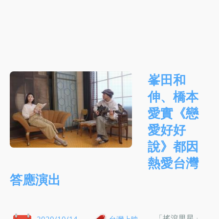
峯田和
伸、橋本
愛實《戀
愛好好
說》都因
熱愛台灣
答應演出
「搖滾男星」
2020/10/14
台灣上映