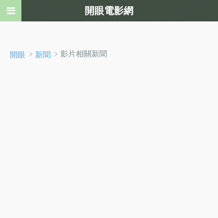
開眼電影網
﹥
﹥影片相關新聞
開眼
新聞