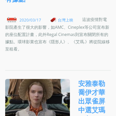
這波疫情對電
2020/03/17
台灣上映
影院產生了很大的影響，如AMC、Cineplex等公司宣布新
的座位配置計畫，此外Regal Cinemas則宣布關閉所有的
據點。環球影業也宣布《隱形人》、《艾瑪.》將從院線移
至租看。
安雅泰勒
喬伊才華
出眾雀屏
中選艾瑪