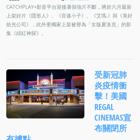
CATCHPLAY+影音平台迎接暑假強片不斷，將於六月最新
上架好片《隱形人》、《音速小子》、《艾瑪.》與《美好
拾光公司》，此外更獨家上架被譽為「女版夏洛克」的影
集《緋紅神探》。
受新冠肺
炎疫情衝
擊！美國
REGAL
CINEMAS宣
布關閉所
有據點