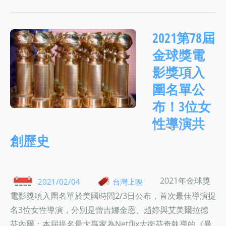
2021第78屆
金球獎電
影獎項入
圍名單公
布！3位女
性導演共
創歷史
2021年金球獎
2021/02/04
台灣上映
電影獎項入圍名單於美國時間2/3日公布，首次最佳導演提
名3位女性導演，分別是蕾吉娜金恩、趙婷與艾美爾拉德
芬內爾；本屆提名最大贏家為Netflix大衛芬奇執導的《曼