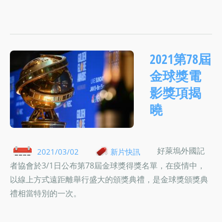
2021第78屆
金球獎電
影獎項揭
曉
好萊塢外國記
2021/03/02
新片快訊
者協會於3/1日公布第78屆金球獎得獎名單，在疫情中，
以線上方式遠距離舉行盛大的頒獎典禮，是金球獎頒獎典
禮相當特別的一次。