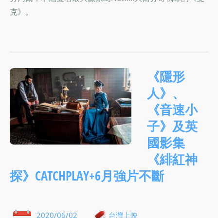
克》。
《隱形
人》、
《音速小
子》及英
國影集
《緋紅神
探》CATCHPLAY+6月強片不斷
2020/06/02
台灣上映