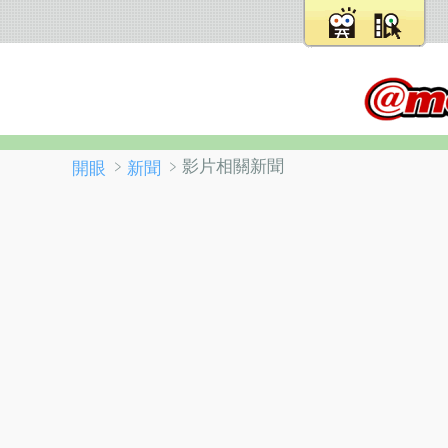
﹥
﹥影片相關新聞
開眼
新聞