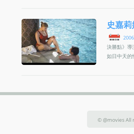
史嘉莉
2006
決勝點》導
如日中天的
© @movies Al