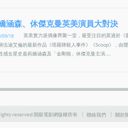
嬌涵森、休傑克曼英美演員大對決
英美實力派偶像齊聚一堂，最受注目的莫過於《
/09/18
演伍迪艾倫的最新作品《塔羅牌殺人事件》《Scoop》，由
性感女星史嘉莉嬌涵森及「金剛狼」休傑克曼主演....
l rights reserved 開眼電影網版權所有
聯絡我們
關於