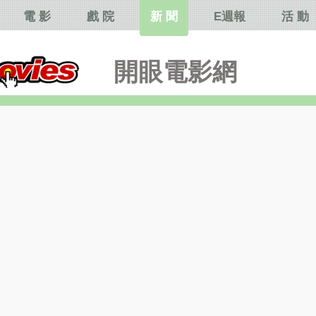
電 影
戲 院
新 聞
E週報
活 動
開眼電影網