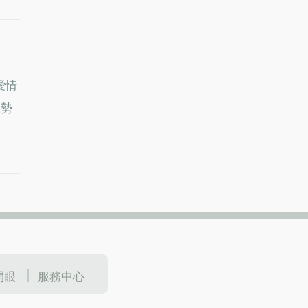
愛情
聲勢
開眼
服務中心