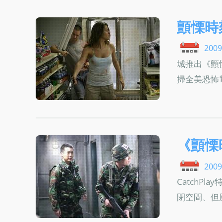
顫慄時
2009
城推出《顫慄
掃全美恐怖電影
《顫慄
2009
CatchP
閉空間、但