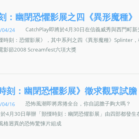
刻：幽閉恐懼影展之四《異形魔種》
CatchPlay即將於4月30日在信義威秀與西門町
/04/24
時刻：恐懼影展》，其中系列之四《異形魔種》Splinter，
節2008 Screamfest六項大獎
時刻：幽閉恐懼影展》徵求觀眾試膽
恐怖風潮即將席捲全台，你自認膽子夠大嗎？
/04/16
lay特於4月30日舉辦「顫慄時刻：幽閉恐懼影展」由四部都發生
風格迥異的恐怖驚悚片組成