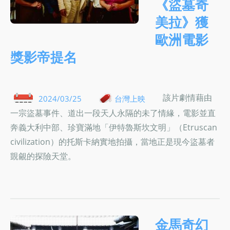
《盜墓奇
美拉》獲
歐洲電影
獎影帝提名
該片劇情藉由
2024/03/25
台灣上映
一宗盜墓事件、道出一段天人永隔的未了情緣，電影並直
奔義大利中部、珍寶滿地「伊特魯斯坎文明」（Etruscan
civilization）的托斯卡納實地拍攝，當地正是現今盜墓者
覬覦的探險天堂。
金馬奇幻