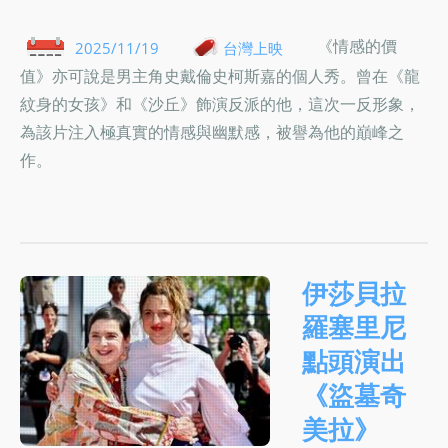
《情感的價
2025/11/19
台灣上映
值》亦可說是男主角史戴倫史柯斯嘉的個人秀。曾在《龍
紋身的女孩》和《沙丘》飾演反派的他，這次一反形象，
為該片注入極真實的情感與幽默感，被譽為他的巔峰之
作。
伊莎貝拉
羅塞里尼
點頭演出
《盜墓奇
美拉》