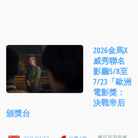
2026金馬X
威秀聯名
影廳5/8至
7/23「歐洲
電影獎：
決戰帝后
頒獎台
將可見證安東
2026/04/17
台灣上映