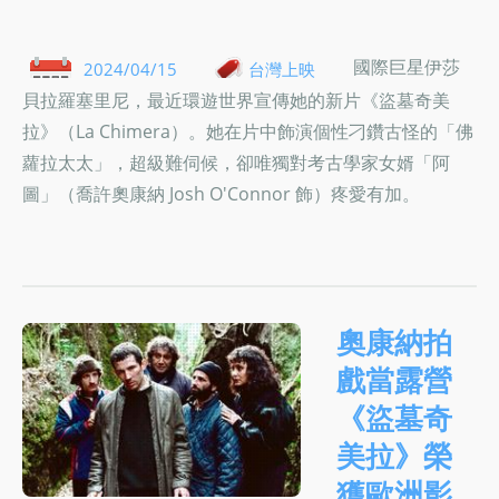
國際巨星伊莎
2024/04/15
台灣上映
貝拉羅塞里尼，最近環遊世界宣傳她的新片《盜墓奇美
拉》（La Chimera）。她在片中飾演個性刁鑽古怪的「佛
蘿拉太太」，超級難伺候，卻唯獨對考古學家女婿「阿
圖」（喬許奧康納 Josh O'Connor 飾）疼愛有加。
奧康納拍
戲當露營
《盜墓奇
美拉》榮
獲歐洲影