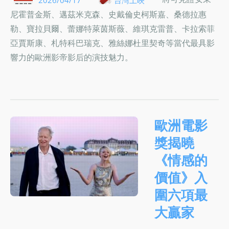
尼霍普金斯、邁茲米克森、史戴倫史柯斯嘉、桑德拉惠
勒、寶拉貝爾、蕾娜特萊茵斯薇、維琪克雷普、卡拉索菲
亞賈斯康、札特科巴瑞克、雅絲娜杜里契奇等當代最具影
響力的歐洲影帝影后的演技魅力。
歐洲電影
獎揭曉
《情感的
價值》入
圍六項最
大贏家