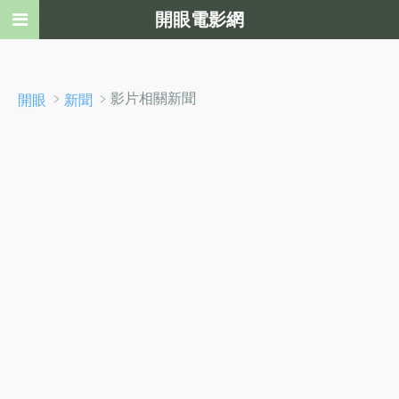
開眼電影網
﹥
﹥影片相關新聞
開眼
新聞