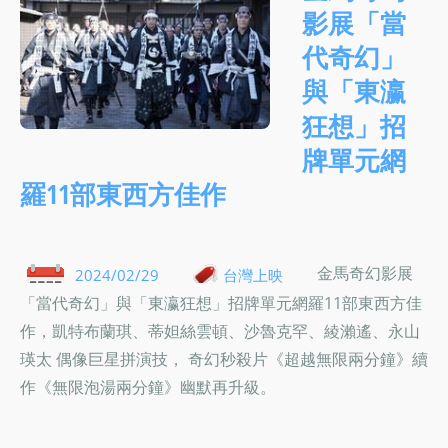
影展「當
代奇幻」
與「東瀛
狂想」招
牌單元網
羅11部東西方佳作
金馬奇幻影展
2024/02/29
台灣上映
「當代奇幻」與「東瀛狂想」招牌單元網羅11部東西方佳
作，凱特布蘭琪、蒂妲絲雲頓、沙魯克罕、綾瀨遙、永山
瑛太 偶像巨星拼演技， 奇幻秒殺片《超越無限兩分鐘》續
作《無限泡湯兩分鐘》幽默再升級。