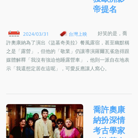
帝提名
好笑的是，喬
2024/03/31
台灣上映
許奧康納為了演出《盜墓奇美拉》餐風露宿，甚至幽默稱
之是「露營」，但他的「敬業」仍讓導演羅爾瓦雀急得跟
媒體解釋「我沒有強迫他睡露營車」，他則一派自在地表
示「我還想定居在這呢」，可愛反應讓人窩心。
喬許奧康
納扮深情
考古學家