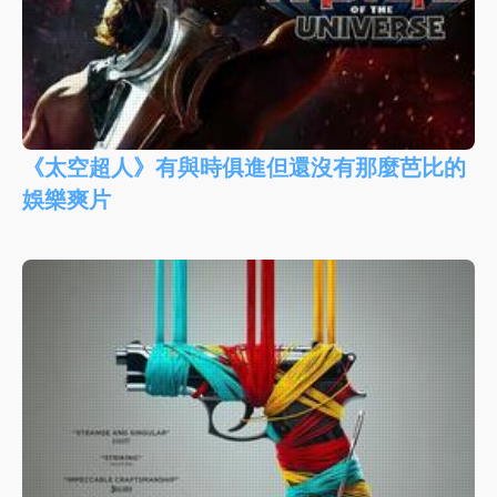
《太空超人》有與時俱進但還沒有那麼芭比的
娛樂爽片