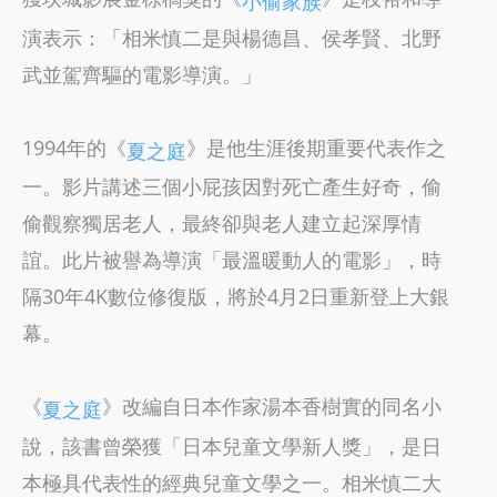
小偷家族
演表示：「相米慎二是與楊德昌、侯孝賢、北野
武並駕齊驅的電影導演。」
1994年的《
》是他生涯後期重要代表作之
夏之庭
一。影片講述三個小屁孩因對死亡產生好奇，偷
偷觀察獨居老人，最終卻與老人建立起深厚情
誼。此片被譽為導演「最溫暖動人的電影」，時
隔30年4K數位修復版，將於4月2日重新登上大銀
幕。
《
》改編自日本作家湯本香樹實的同名小
夏之庭
說，該書曾榮獲「日本兒童文學新人獎」，是日
本極具代表性的經典兒童文學之一。相米慎二大