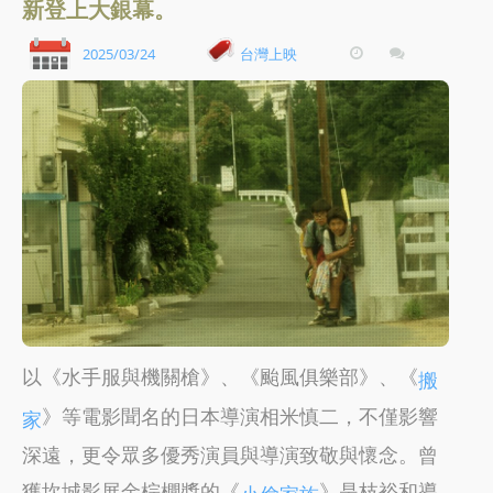
新登上大銀幕。
2025/03/24
台灣上映
以《水手服與機關槍》、《颱風俱樂部》、《
搬
》等電影聞名的日本導演相米慎二，不僅影響
家
深遠，更令眾多優秀演員與導演致敬與懷念。曾
獲坎城影展金棕櫚獎的《
》是枝裕和導