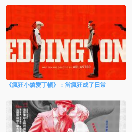
《瘋狂小鎮愛丁頓》：當瘋狂成了日常