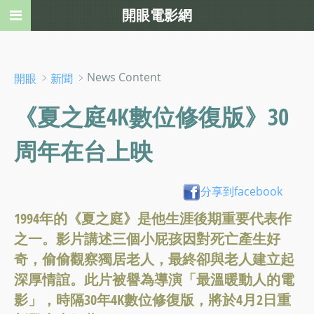
開眼電影網
﹥
﹥News Content
開眼
新聞
《夏之庭4K數位修復版》30
周年在台上映
分享到facebook
1994年的《夏之庭》是他生涯後期重要代表作
之一。影片講述三個小屁孩因對死亡產生好
奇，偷偷觀察獨居老人，最終卻與老人建立起
深厚情誼。此片被譽為導演「最溫暖動人的電
影」，時隔30年4K數位修復版，將於4月2日重