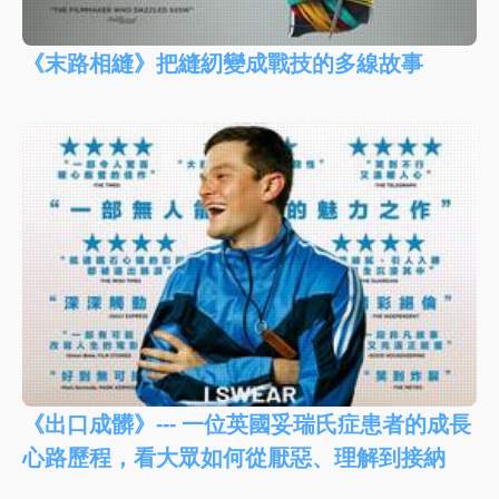
《末路相縫》把縫紉變成戰技的多線故事
《出口成髒》--- 一位英國妥瑞氏症患者的成長
心路歷程，看大眾如何從厭惡、理解到接納