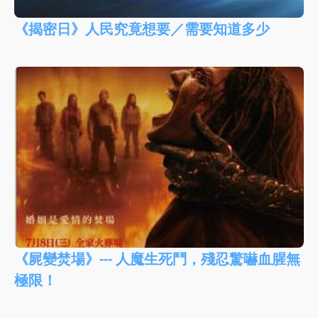
《揭密日》人民究竟想要／需要知道多少
《屍變焚場》--- 人魔生死鬥，殘忍驚嚇血腥無
極限！