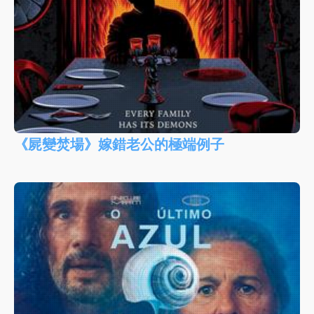
《屍變焚場》嫁錯老公的極端例子