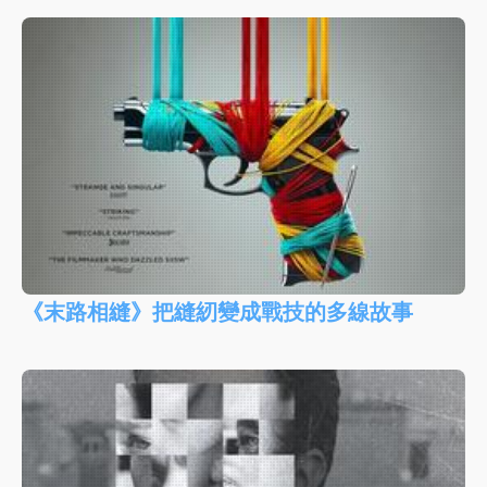
《末路相縫》把縫紉變成戰技的多線故事