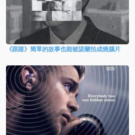
《跟蹤》簡單的故事也能被諾蘭拍成燒腦片