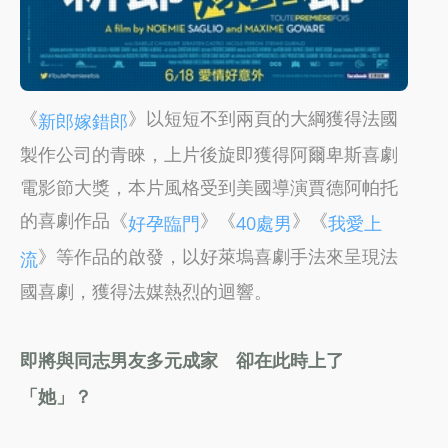
《
》以短短不到兩頁的大綱獲得法國
新郎嫁錯郎
製作公司的青睞，上片後旋即獲得阿爾卑斯喜劇
電影節大獎，本片風格受到美國導演賈德阿帕托
的喜劇作品《
》《
》《
好孕臨門
40處男
我愛上
》等作品的啟發，以好萊塢喜劇手法來呈現法
流
國喜劇，獲得法媒熱烈的迴響。
即將與同志男友多元成家 卻在此時上了
「她」？