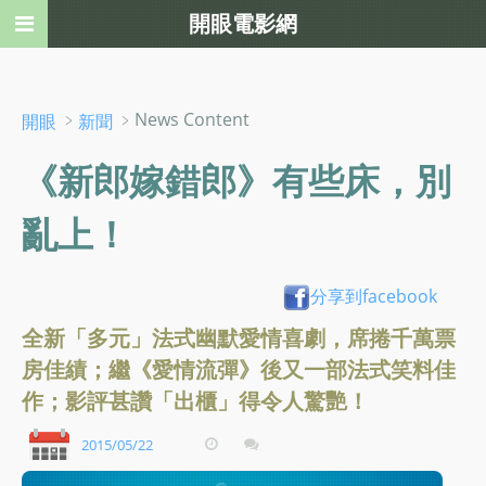
開眼電影網
﹥
﹥News Content
開眼
新聞
《新郎嫁錯郎》有些床，別
亂上！
分享到facebook
全新「多元」法式幽默愛情喜劇，席捲千萬票
房佳績；繼《愛情流彈》後又一部法式笑料佳
作；影評甚讚「出櫃」得令人驚艷！
2015/05/22