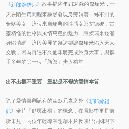
《
》故事描述年屆34歲的傑瑞米，一
新郎嫁錯郎
天在陌生房間醒來赫然發現身旁躺著一絲不掛的
金髮美女！這位來自瑞典的性感女郎艾德娜，古
靈精怪的性格與風情萬種的魅力，讓傑瑞米逐漸
身陷情網。這段美麗的邂逅卻讓傑瑞米陷入天人
交戰，因為再過不久他即將完成終身大事，與攜
手多年的另一位「新郎」步入禮堂。
出不出櫃不重要 重點是不變的愛情本質
除了愛情喜劇該有的幽默元素之外《
新郎嫁錯
》全片「顛覆出櫃」的概念，在電影中更是前
郎
所未見，兩位年輕導演想藉本片反映出法國現下