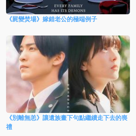
《屍變焚場》嫁錯老公的極端例子
《別離無恙》讓遺族畫下句點繼續走下去的喪
禮