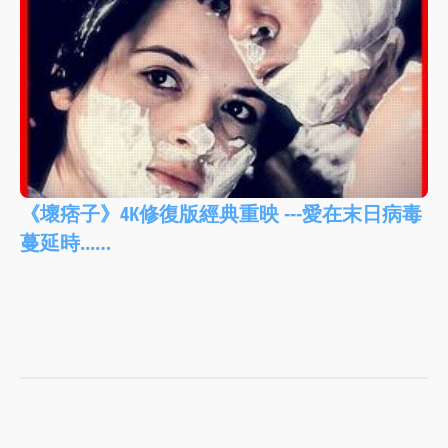
《壞痞子》4K修復版經典重映 ---愛在末日病毒
蔓延時...…