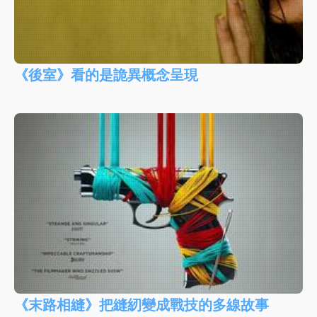
《後室》看的是詭異概念呈現
《末路相縫》把縫紉變成戰技的多線故事