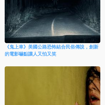
《鬼上車》美國公路恐怖結合民俗傳說，創新
的電影嚇點讓人又怕又笑