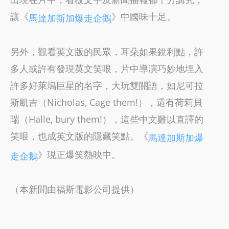
讓《
》中國味十足。
馬達加斯加爆走企鵝
另外，觀看英文版的民眾，耳朵如果銳利點，許
多人或許有發現英文笑哏，片中導演巧妙地埋入
許多好萊塢巨星的名字，大玩雙關語，如尼可拉
斯凱吉（Nicholas, Cage them!），還有荷莉貝
瑞（Halle, bury them!），這些中文難以直譯的
笑哏，也成英文版的隱藏笑點。《
馬達加斯加爆
》現正爆笑熱映中。
走企鵝
（本新聞由福斯電影公司提供）