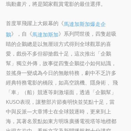
塢動畫片，將是闔家觀賞電影的最佳選擇。
首度單飛躍上大銀幕的《
馬達加斯加爆走企
》，自《
》系列問世後，四隻超吸
鵝
馬達加斯加
睛的企鵝總是以無厘頭方式得到全球觀眾的喜
愛，戲份不多但卻搶戲十足，這次推出「企鵝
幫」獨立外傳，故事從四隻企鵝從小如何結識，
並搖身一變成為今日的無敵特務，劇中不乏許多
經典特務電影的橋段，如高空跳機、隱身術 、飛
「車」（船）競逐等刺激場面，透過「企鵝幫」
KUSO表現，讓整部片節奏明快並笑點十足，當
中與反派—大章博士在全球競逐時，更來到上
海，其著名景點如東方明珠廣播電視塔等地標都
出現在片中，看板文字及新聞播報都十分講究，