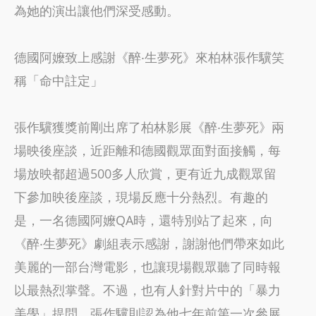
為她的演出讓他們深受感動。
德國阿嬤致上感謝《醉‧生夢死》來柏林張作驥笑
稱「命中註定」
張作驥獲獎前剛出席了柏林影展《醉‧生夢死》兩
場映後座談，近距離和德國觀眾面對面接觸，每
場放映都超過500多人欣賞，更有近九成觀眾留
下參加映後座談，現場反應十分熱烈。有趣的
是，一名德國阿嬤QA時，還特別站了起來，向
《醉‧生夢死》劇組表示感謝，謝謝他們帶來如此
美麗的一部台灣電影，也讓現場觀眾聽了同時報
以最熱烈掌聲。不過，也有人針對片中的「暴力
美學」提問，張作驥則認為他七年前第一次參展