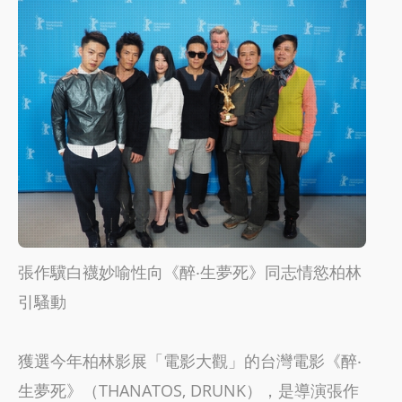
張作驥白襪妙喻性向《醉‧生夢死》同志情慾柏林
引騷動
獲選今年柏林影展「電影大觀」的台灣電影《醉‧
生夢死》（THANATOS, DRUNK），是導演張作