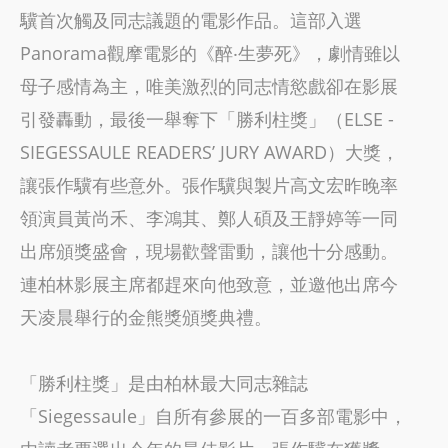
驥首次觸及同志議題的電影作品。這部入選
Panorama觀摩電影的《醉‧生夢死》，劇情雖以
母子感情為主，唯美激烈的同志情慾戲卻在影展
引發轟動，最後一舉奪下「勝利柱獎」（ELSE -
SIEGESSAULE READERS’ JURY AWARD）大獎，
讓張作驥有些意外。張作驥與製片高文宏昨晚率
領演員黃尚禾、李鴻其、鄭人碩及王靜婷等一同
出席頒獎盛會，現場歡聲雷動，讓他十分感動。
連柏林影展主席都趕來向他致意，並邀他出席今
天凌晨舉行的金熊獎頒獎典禮。
「勝利柱獎」是由柏林最大同志雜誌
「Siegessaule」自所有參展的一百多部電影中，