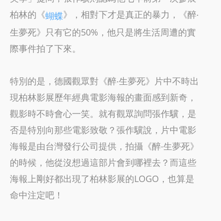
柏林的《
》，相對下才是真正的暴力，《醉‧
蝴蝶
生夢死》只有它的50%，他只是將生活周遭的實
際事件拍了下來。
特別的是，德國觀眾對《醉‧生夢死》片中不時出
現柏林影展歷年經典電影海報的畫面感到新奇，
觀影時不時會心一笑。就有觀眾詢問張作驥，是
否是特別向那些電影致敬？張作驥說，片中電影
海報是由台灣發行公司提供，拍攝《醉‧生夢死》
的時候，他從沒想過這部片會到哪裡去？而這些
海報上剛好都出現了柏林影展的LOGO，也算是
命中注定吧！