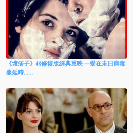
《壞痞子》4K修復版經典重映 ---愛在末日病毒
蔓延時...…