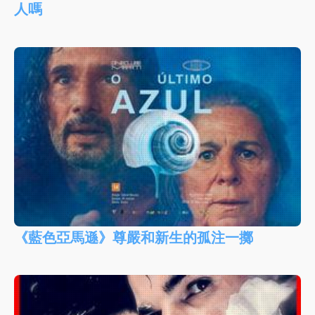
人嗎
《藍色亞馬遜》尊嚴和新生的孤注一擲