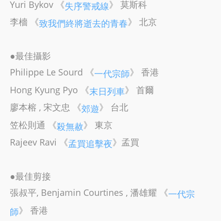
Yuri Bykov 《
》 莫斯科
失序警戒線
李檣 《
》 北京
致我們終將逝去的青春
●最佳攝影
Philippe Le Sourd 《
》 香港
一代宗師
Hong Kyung Pyo 《
》 首爾
末日列車
廖本榕 , 宋文忠 《
》 台北
郊遊
笠松則通 《
》 東京
殺無赦
Rajeev Ravi 《
》孟買
孟買追擊夜
●最佳剪接
張叔平, Benjamin Courtines , 潘雄耀 《
一代宗
》 香港
師