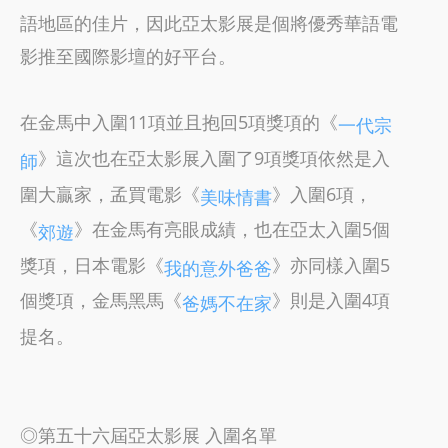
語地區的佳片，因此亞太影展是個將優秀華語電
影推至國際影壇的好平台。
在金馬中入圍11項並且抱回5項獎項的《
一代宗
》這次也在亞太影展入圍了9項獎項依然是入
師
圍大贏家，孟買電影《
》入圍6項，
美味情書
《
》在金馬有亮眼成績，也在亞太入圍5個
郊遊
獎項，日本電影《
》亦同樣入圍5
我的意外爸爸
個獎項，金馬黑馬《
》則是入圍4項
爸媽不在家
提名。
◎第五十六屆亞太影展 入圍名單