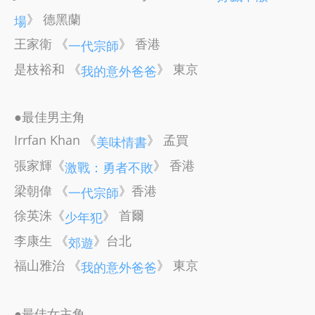
》 德黑蘭
場
王家衛 《
》 香港
一代宗師
是枝裕和 《
》 東京
我的意外爸爸
●最佳男主角
Irrfan Khan 《
》 孟買
美味情書
張家輝《
》 香港
激戰：勇者不敗
梁朝偉 《
》香港
一代宗師
徐英洙《
》 首爾
少年犯
李康生 《
》台北
郊遊
福山雅治 《
》 東京
我的意外爸爸
●最佳女主角