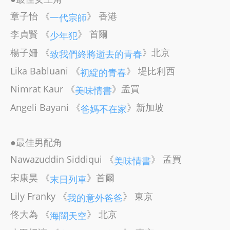
章子怡 《
》 香港
一代宗師
李貞賢 《
》 首爾
少年犯
楊子姍 《
》北京
致我們終將逝去的青春
Lika Babluani 《
》 堤比利西
初綻的青春
Nimrat Kaur 《
》孟買
美味情書
Angeli Bayani 《
》新加坡
爸媽不在家
●最佳男配角
Nawazuddin Siddiqui 《
》 孟買
美味情書
宋康昊 《
》首爾
末日列車
Lily Franky 《
》 東京
我的意外爸爸
佟大為 《
》 北京
海闊天空