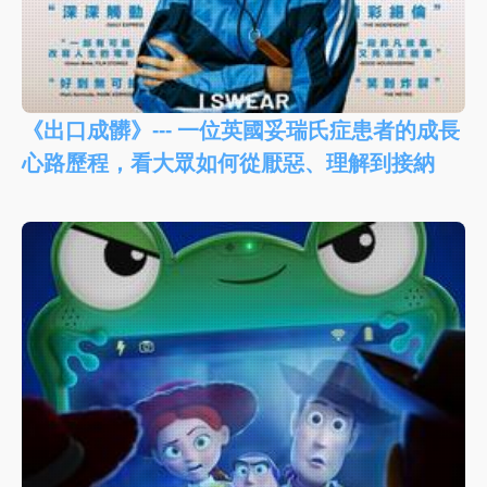
《出口成髒》--- 一位英國妥瑞氏症患者的成長
心路歷程，看大眾如何從厭惡、理解到接納