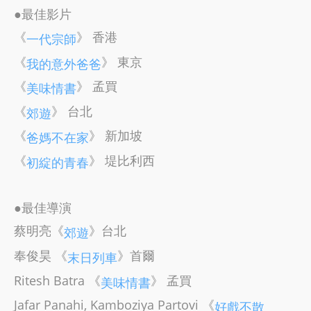
●最佳影片
《
》 香港
一代宗師
《
》 東京
我的意外爸爸
《
》 孟買
美味情書
《
》 台北
郊遊
《
》 新加坡
爸媽不在家
《
》 堤比利西
初綻的青春
●最佳導演
蔡明亮《
》台北
郊遊
奉俊昊 《
》首爾
末日列車
Ritesh Batra 《
》 孟買
美味情書
Jafar Panahi, Kamboziya Partovi 《
好戲不散