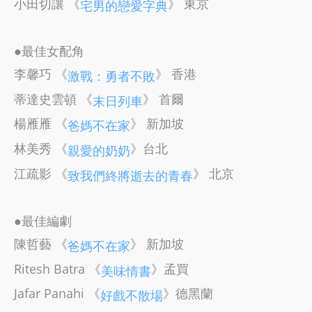
小田切讓 《
》 東京
宅男的戀愛字典
●最佳女配角
李馨巧 《
》 香港
激戰：勇者不敗
蒂達史雲頓 《
》 首爾
末日列車
楊雁雁 《
》 新加坡
爸媽不在家
林美秀 《
》台北
親愛的奶奶
江疏影 《
》 北京
致我們終將逝去的青春
●最佳編劇
陳哲藝 《
》 新加坡
爸媽不在家
Ritesh Batra 《
》孟買
美味情書
Jafar Panahi 《
》德黑蘭
好戲不散場