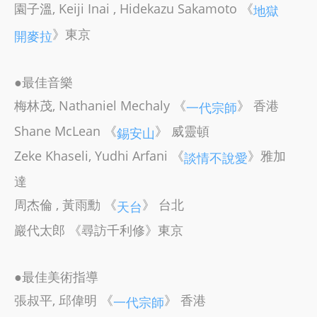
園子溫, Keiji Inai , Hidekazu Sakamoto 《
地獄
》東京
開麥拉
●最佳音樂
梅林茂, Nathaniel Mechaly 《
》 香港
一代宗師
Shane McLean 《
》 威靈頓
錫安山
Zeke Khaseli, Yudhi Arfani 《
》雅加
談情不說愛
達
周杰倫 , 黃雨勳 《
》 台北
天台
巖代太郎 《尋訪千利修》東京
●最佳美術指導
張叔平, 邱偉明 《
》 香港
一代宗師