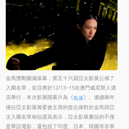
金馬獎剛圓滿落幕，第五十六屆亞太影展公佈了
入圍名單，並且將於12/13~15在澳門威尼斯人酒
店舉行，本次影展開幕片為《
》。連續兩年
風暴
擔任亞太影展籌委會主席的曾志偉對於金馬與亞
太入圍名單相似度高表示，亞太影展囊括的不僅
是華語電影，還包括了印度、日本、韓國等非華