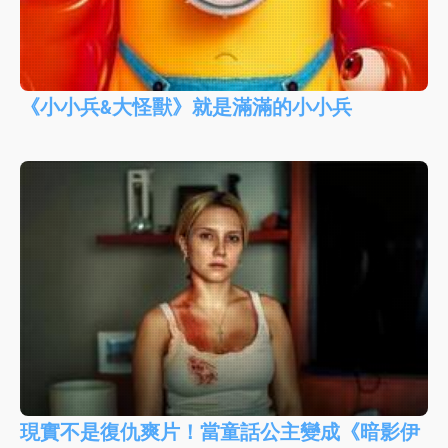
《小小兵&大怪獸》就是滿滿的小小兵
現實不是復仇爽片！當童話公主變成《暗影伊