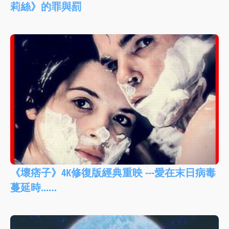
莉絲》的罪與罰
《壞痞子》4K修復版經典重映 ---愛在末日病毒
蔓延時...…