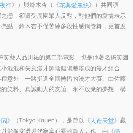
》）與鈴木杏（《
》）共同演
夜行
花與愛麗絲
潔之戀，卻遭受周圍眾人反對，對他們的愛情表示
片亮點，鈴木杏不僅苦練多段性感鋼管舞，更首度
rs）是人氣搞笑藝人品川祐的第二部電影，也是他著名搞笑團
道小混混和失意漫才師陰錯陽差湊成的漫才組合，
各種意外，一路挺進全國轉播的漫才大賽。由佐藤
窮的笑料、真誠動人的友誼、永不放棄的夢想，構
》（Tokyo Kouen），是曾以《
》贏
公園
人造天堂
次以影像穿透現代寂寞心靈的動人力作。由《
戀