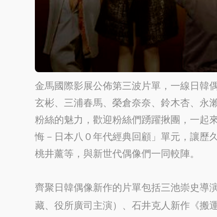
金馬國際影展公佈第三波片單，一線日韓
玄彬、三浦春馬、榮倉奈奈、鈴木杏、永
粉絲的魅力，歡迎粉絲們踴躍揪團，一起
悔－日本八０年代經典回顧」單元，讓歷久
桃井薰等，與新世代偶像們一同較陣。
齊聚日韓偶像新作的片單包括三池崇史導演
藏、役所廣司主演）、石井克人新作《搬