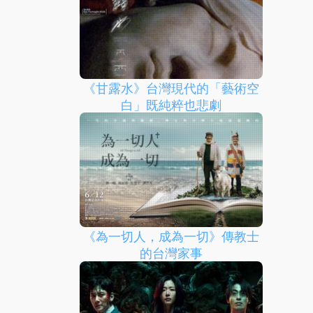
《甘露水》台灣現代的「藝術空
白」既純粹也悲劇
《為一切人，成為一切》傳教士
的台灣家事