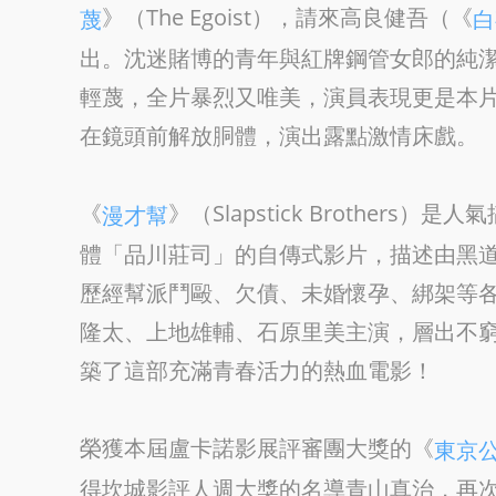
》（The Egoist），請來高良健吾（《
蔑
白
出。沈迷賭博的青年與紅牌鋼管女郎的純
輕蔑，全片暴烈又唯美，演員表現更是本
在鏡頭前解放胴體，演出露點激情床戲。
《
》（Slapstick Brothe
漫才幫
體「品川莊司」的自傳式影片，描述由黑
歷經幫派鬥毆、欠債、未婚懷孕、綁架等
隆太、上地雄輔、石原里美主演，層出不
築了這部充滿青春活力的熱血電影！
榮獲本屆盧卡諾影展評審團大獎的《
東京
得坎城影評人週大獎的名導青山真治，再