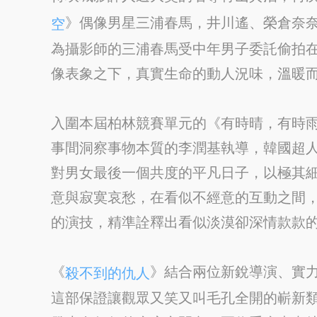
》偶像男星三浦春馬，井川遙、榮倉奈
空
為攝影師的三浦春馬受中年男子委託偷拍
像表象之下，真實生命的動人況味，溫暖
入圍本屆柏林競賽單元的《有時晴，有時雨》（Co
事間洞察事物本質的李潤基執導，韓國超
對男女最後一個共度的平凡日子，以極其
意與寂寞哀愁，在看似不經意的互動之間
的演技，精準詮釋出看似淡漠卻深情款款
《
》結合兩位新銳導演、實
殺不到的仇人
這部保證讓觀眾又笑又叫毛孔全開的嶄新