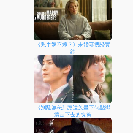
《兇手嫁不嫁？》未婚妻搜證實
錄
《別離無恙》讓遺族畫下句點繼
續走下去的喪禮