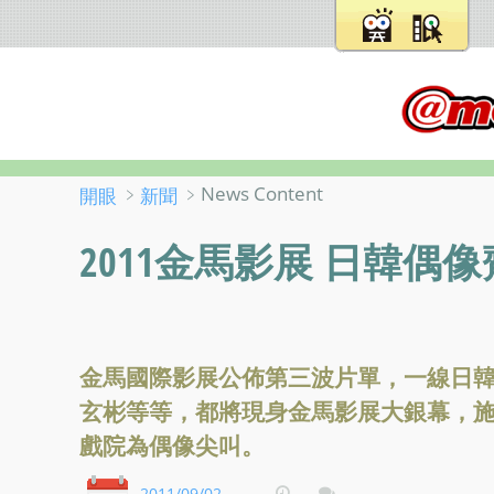
﹥
﹥News Content
開眼
新聞
2011金馬影展 日韓偶
金馬國際影展公佈第三波片單，一線日
玄彬等等，都將現身金馬影展大銀幕，
戲院為偶像尖叫。
2011/09/02