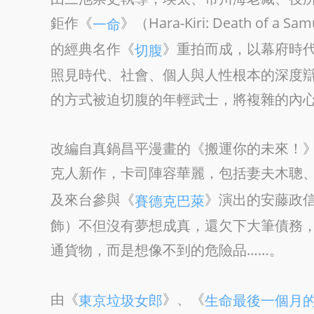
鉅作《
》（Hara-Kiri: Death o
一命
的經典名作《
》重拍而成，以幕府時
切腹
照見時代、社會、個人與人性根本的深度
的方式被迫切腹的年輕武士，將複雜的內
改編自真鍋昌平漫畫的《搬運你的未來！》（
克人新作，卡司陣容華麗，包括妻夫木聰
及來台參與《
》演出的安藤政
賽德克巴萊
飾）不但沒有夢想成真，還欠下大筆債務
通貨物，而是想像不到的危險品……。
由《
》、《
東京垃圾女郎
生命最後一個月