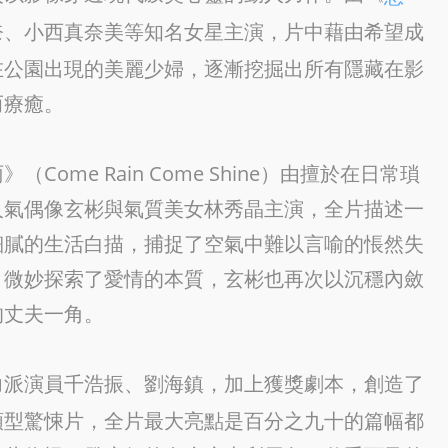
奈、小西真奈美等知名女星主演，片中藉由希望成
在公園出現的美麗少婦，逐漸挖掘出所有隱藏在影
而療癒。
me Rain Come Shine）由擅於在日常瑣
人氣偶像玄彬與氣質美女林秀晶主演，全片描述一
細膩的生活白描，捕捉了空氣中難以言喻的悵然失
，微妙探索了愛情的本質，玄彬也再次以沉穩內斂
的丈夫一角。
力派演員千浩振、劉海鎮，加上獲獎劇本，創造了
類型驚悚片，全片最大亮點是百分之九十的篇幅都