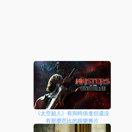
《太空超人》有與時俱進但還沒
有那麼芭比的娛樂爽片