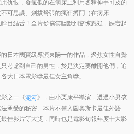
彼此仇恨，發瘋似的在病床上利用各種伸手可及的
次不可思議、劍拔弩張的瘋狂搏鬥（在病床
眾瞠目結舌！全片從搞笑幽默到驚悚懸疑，跌宕起
審的日本國寶級導演東陽一的作品，聚焦女性自覺
是只考慮到自己的男性，於是決定要離開他們，追
了各大日本電影獎最佳女主角獎。
電影之一《
》，由小栗康平導演，透過小男孩
泥河
無法承受的秘密。本片不僅入圍奧斯卡最佳外語
獎最佳影片等大獎，同時也是電影旬報年度十大影