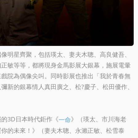
偶像明星齊聚，包括瑛太、妻夫木聰、高良健吾、
瀨正敏等等，都將現身金馬影展大銀幕，施展電暈
來戲院為偶像尖叫。同時影展也推出「我於青春無
彌新的銀幕情人真田廣之、松?慶子、松田優作、
的3D日本時代鉅作《
》（瑛太、市川海老
一命
運你的未來！》（妻夫木聰、永瀨正敏、松雪泰