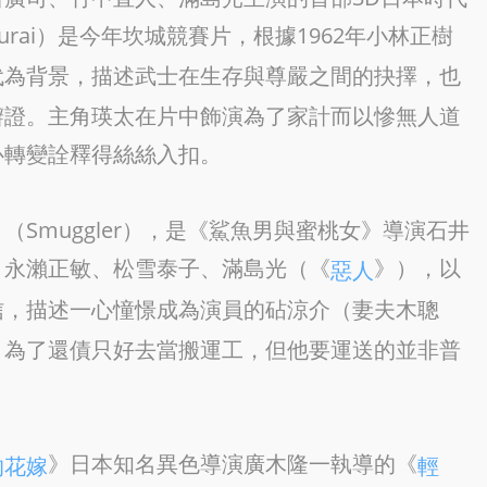
f a Samurai）是今年坎城競賽片，根據1962年小林正樹
代為背景，描述武士在生存與尊嚴之間的抉擇，也
辯證。主角瑛太在片中飾演為了家計而以慘無人道
心轉變詮釋得絲絲入扣。
Smuggler），是《鯊魚男與蜜桃女》導演石井
、永瀨正敏、松雪泰子、滿島光（《
》），以
惡人
信，描述一心憧憬成為演員的砧涼介（妻夫木聰
，為了還債只好去當搬運工，但他要運送的並非普
》日本知名異色導演廣木隆一執導的《
的花嫁
輕