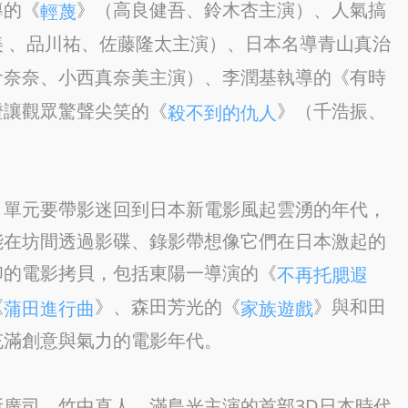
導的《
》（高良健吾、鈴木杏主演）、人氣搞
輕蔑
美 、品川祐、佐藤隆太主演）、日本名導青山真治
倉奈奈、小西真奈美主演）、李潤基執導的《有時
證讓觀眾驚聲尖笑的《
》（千浩振、
殺不到的仇人
」單元要帶影迷回到日本新電影風起雲湧的年代，
能在坊間透過影碟、錄影帶想像它們在日本激起的
印的電影拷貝，包括東陽一導演的《
不再托腮遐
《
》、森田芳光的《
》與和田
蒲田進行曲
家族遊戲
充滿創意與氣力的電影年代。
廣司、竹中直人、滿島光主演的首部3D日本時代