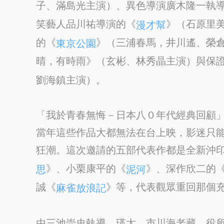
子、滿島光主演）、異色導演廣木隆一執
笑藝人品川祐導演的《
》（石原里
漫才幫
的《
》（三浦春馬，井川遙、榮
東京公園
晴，有時雨》（玄彬、林秀晶主演）與保
劉海鎮主演）。
「我於青春無悔－日本八０年代經典回顧
當年這些作品大都無法在台上映，影迷只
狂潮。這次邀請的五部代表作都是全新沖
》、小栗康平的《
》、深作欣二的
思
泥河
誠《
》等，代表觀眾重回那個
麻雀放浪記
由三池崇史執導，瑛太、市川海老藏、役所