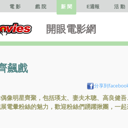
電 影
戲 院
新 聞
E週報
活 動
開眼電影網
像齊飆戲
分享到faceboo
韓偶像明星齊聚，包括瑛太、妻夫木聰、高良健吾
施展電暈粉絲的魅力，歡迎粉絲們踴躍揪團，一起