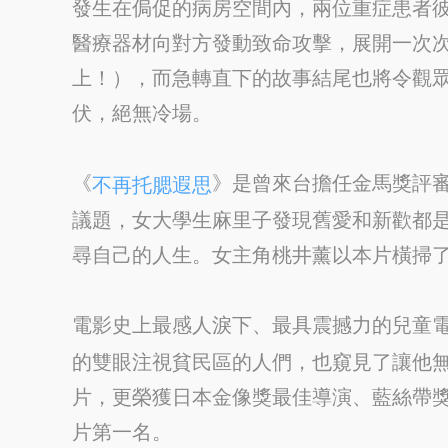
發生在侷促的病房空間內，兩位重症患者
醫療器材向對方發動致命攻擊，展開一次
上！），而急轉直下的故事結尾也將令觀
伏，絕無冷場。
《
》是曾來台擔任金馬獎評
不再托腮遐思
議題，女大學生麻里子發現舊愛和新歡都
尋自己的人生。女主角桃井薰以本片橫掃
電影史上最感人淚下、最具震撼力的兒童
的雙眼注視貧民區的人們，也窺見了讓他
片，更榮獲日本金像獎最佳導演、藍絲帶
片第一名。