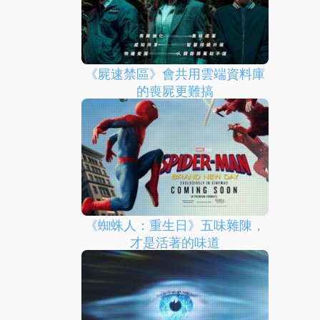
《屍速禁區》會共用雲端資料庫
的喪屍更難搞
《蜘蛛人：重生日》五味雜陳，
才是活著的味道