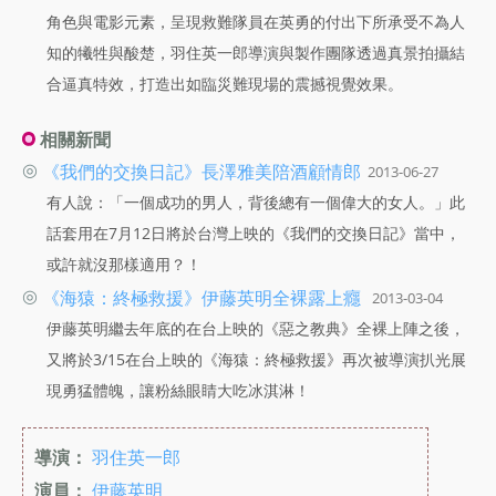
角色與電影元素，呈現救難隊員在英勇的付出下所承受不為人
知的犧牲與酸楚，羽住英一郎導演與製作團隊透過真景拍攝結
合逼真特效，打造出如臨災難現場的震撼視覺效果。
相關新聞
◎
《我們的交換日記》長澤雅美陪酒顧情郎
2013-06-27
有人說：「一個成功的男人，背後總有一個偉大的女人。」此
話套用在7月12日將於台灣上映的《我們的交換日記》當中，
或許就沒那樣適用？！
◎
《海猿：終極救援》伊藤英明全裸露上癮
2013-03-04
伊藤英明繼去年底的在台上映的《惡之教典》全裸上陣之後，
又將於3/15在台上映的《海猿：終極救援》再次被導演扒光展
現勇猛體魄，讓粉絲眼睛大吃冰淇淋！
導演：
羽住英一郎
演員：
伊藤英明