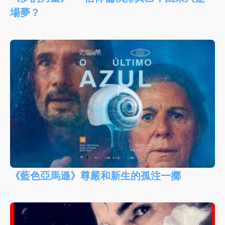
場夢？
《藍色亞馬遜》尊嚴和新生的孤注一擲