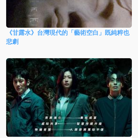
《甘露水》台灣現代的「藝術空白」既純粹也
悲劇