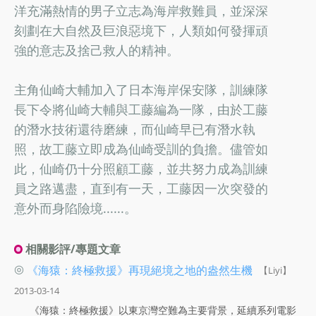
洋充滿熱情的男子立志為海岸救難員，並深深
刻劃在大自然及巨浪惡境下，人類如何發揮頑
強的意志及捨己救人的精神。
主角仙崎大輔加入了日本海岸保安隊，訓練隊
長下令將仙崎大輔與工藤編為一隊，由於工藤
的潛水技術還待磨練，而仙崎早已有潛水執
照，故工藤立即成為仙崎受訓的負擔。儘管如
此，仙崎仍十分照顧工藤，並共努力成為訓練
員之路邁盡，直到有一天，工藤因一次突發的
意外而身陷險境......。
相關影評/專題文章
◎
《海猿：終極救援》再現絕境之地的盎然生機
【Liyi】
2013-03-14
《海猿：終極救援》以東京灣空難為主要背景，延續系列電影