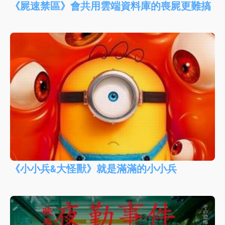
《屍速禁區》會共用雲端資料庫的喪屍更難搞
《小小兵&大怪獸》就是滿滿的小小兵