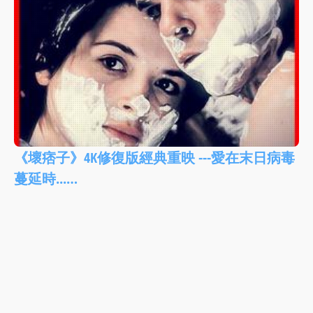
《壞痞子》4K修復版經典重映 ---愛在末日病毒
蔓延時...…