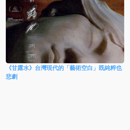
《甘露水》台灣現代的「藝術空白」既純粹也
悲劇