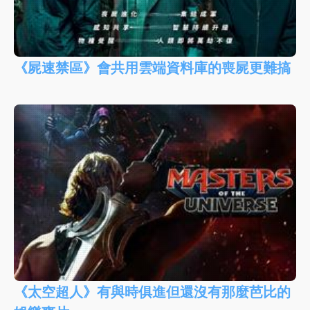
《屍速禁區》會共用雲端資料庫的喪屍更難搞
《太空超人》有與時俱進但還沒有那麼芭比的