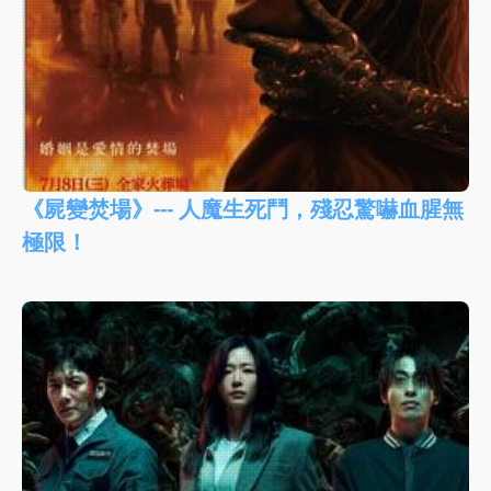
《屍變焚場》--- 人魔生死鬥，殘忍驚嚇血腥無
極限！