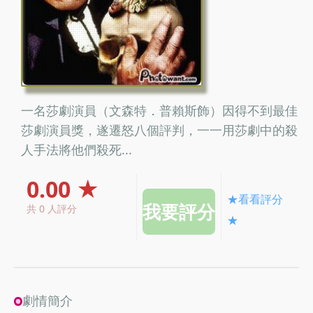
一名莎劇演員（文森特．普賴斯飾）因得不到最佳
莎劇演員獎，遂遷怒八個評判，一一用莎劇中的殺
人手法將他們殺死...
0.00 ★
★看看評分
共 0 人評分
★
劇情簡介