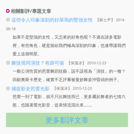
相關影評/專題文章
◎
這些令人印象深刻的好萊塢的堅強女性
【蘇士尹】 2014-
09-18
如果不是堅強的女性，又怎來的好角色呢？不過在諸多電影
裡，有些角色，硬是留給我們極為深刻的印象，也連帶讓我們
愛上這個明星。
◎
舞技視同演技？有跡可循
【保溫冰】 2010-12-23
一般公演性質的芭蕾舞蹈技藝，該不該視為「演技」的一種？
回顧奧斯卡歷史，確實不乏評審被曼妙舞姿沖昏頭的例子。
◎
捕捉影史芭蕾光影
【保溫冰】 2010-12-23
芭蕾一到了電影，就不只比舞技而已，更多屬於舞者的七情六
慾，也隨著聲光影音，從表情流瀉出來……。
更多影評文章