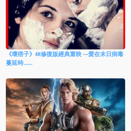
《壞痞子》4K修復版經典重映 ---愛在末日病毒
蔓延時...…