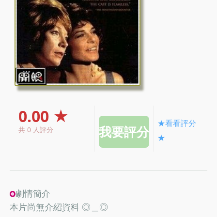
0.00 ★
★看看評分
共 0 人評分
★
劇情簡介
本片尚無介紹資料 ◎＿◎