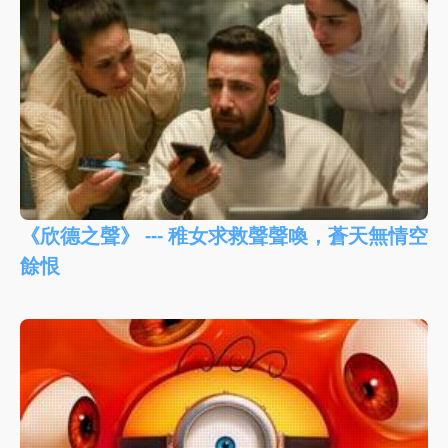
《欣德之聲》 --- 稚女求救聲聲喚，蒼天無情空
餘恨