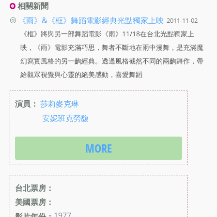
相關新聞
◎
《雨》&《框》舞蹈電影經典光點獨家上映
2011-11-02
《框》將與另一部舞蹈電影《雨》11/18在台北光點獨家上
映，《雨》電影充滿巧思，舞者不斷地在雨中漫舞，是充滿魔
幻寫實風格的另一齣經典。透過風格截然不同的兩齣舞作，帶
給觀眾視覺與心靈的絕美感動，喜愛舞蹈
演員：
莎莉麥克琳
安妮班克勞馥
MORE
台北票房：
美國票房：
1977
影片年份：