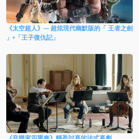
《太空超人》--- 超炫現代幽默版的「 王者之劍
」+「王子復仇記」
《音樂家四重奏》輕盈討喜的法式喜劇