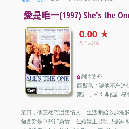
愛是唯一(1997) She's the On
0.00 ★
共 0 人評分
劇情簡介
西斯為了讓他不忘這
家計，米奇開始計程
某日，他竟然巧遇舊情人，生活開始激起波
蘭西斯是華爾街新貴，在婚姻上出軌已是家