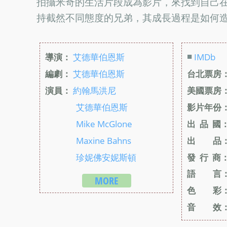
拍攝米奇的生活片段成為影片，來找到自己
持截然不同態度的兄弟，其成長過程是如何
■
導演：
艾德華伯恩斯
IMDb
編劇：
艾德華伯恩斯
台北票房
演員：
約翰馬洪尼
美國票房
艾德華伯恩斯
影片年份
Mike McGlone
出 品 國
Maxine Bahns
出 品
珍妮佛安妮斯頓
發 行 商
語 言
MORE
色 彩
音 效