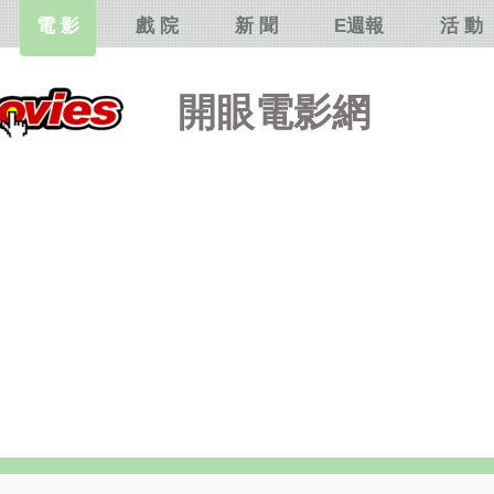
電 影
戲 院
新 聞
E週報
活 動
開眼電影網