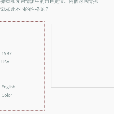
在婚姻和兄弟情誼中的角色定位。兩個對感情抱
造就如此不同的性格呢？
：
：
1997
：
USA
：
：
：
English
：
Color
：
：