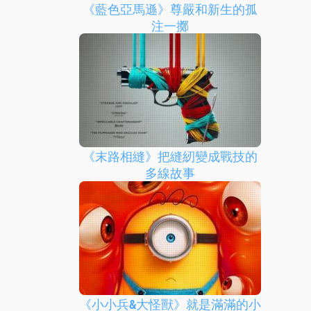
《藍色亞馬遜》尊嚴和新生的孤
注一擲
《末路相縫》把縫紉變成戰技的
多線故事
《小小兵&大怪獸》就是滿滿的小