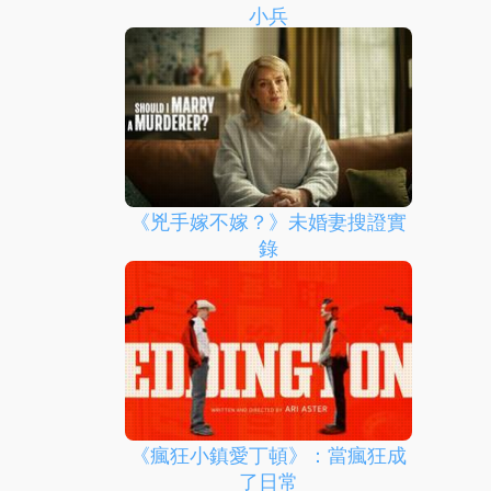
小兵
《兇手嫁不嫁？》未婚妻搜證實
錄
《瘋狂小鎮愛丁頓》：當瘋狂成
了日常