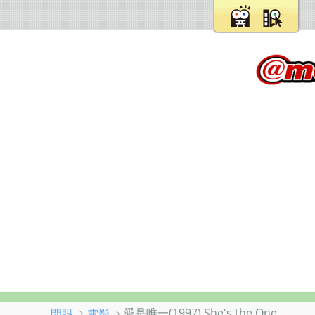
﹥
﹥愛是唯一(1997) She's the One
開眼
電影