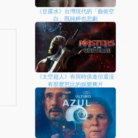
《甘露水》台灣現代的「藝術空
白」既純粹也悲劇
《太空超人》有與時俱進但還沒
有那麼芭比的娛樂爽片