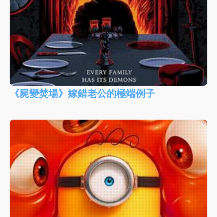
《屍變焚場》嫁錯老公的極端例子