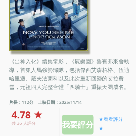
《出神入化》續集電影，《屍樂園》魯賓弗來舍執
導，首集人馬強勢歸隊，包括傑西艾森柏格、伍迪
哈里遜、戴夫法蘭科以及此次重新回歸的艾拉費
雪，元祖四人完整合體「四騎士」重振天團威名。
片長：112分
上映日期：2025/11/14
4.78 ★
★看看評分
共 36 人評分
★