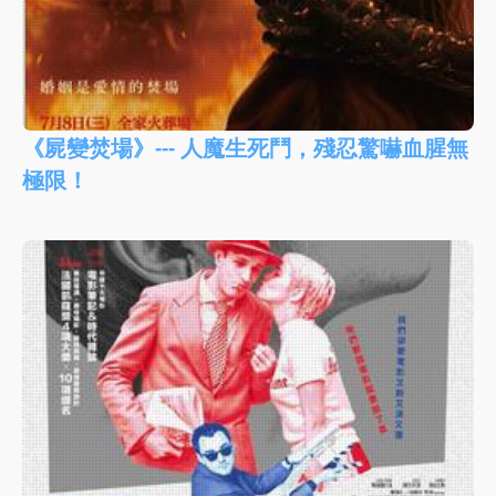
《屍變焚場》--- 人魔生死鬥，殘忍驚嚇血腥無
極限！