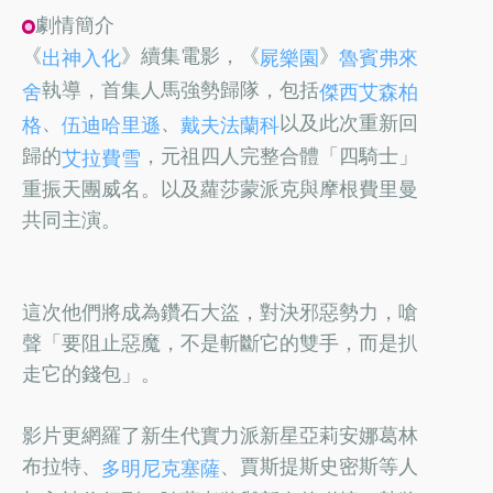
劇情簡介
《
》續集電影，《
》
出神入化
屍樂園
魯賓弗來
執導，首集人馬強勢歸隊，包括
舍
傑西艾森柏
、
、
以及此次重新回
格
伍迪哈里遜
戴夫法蘭科
歸的
，元祖四人完整合體「四騎士」
艾拉費雪
重振天團威名。以及蘿莎蒙派克與摩根費里曼
共同主演。
這次他們將成為鑽石大盜，對決邪惡勢力，嗆
聲「要阻止惡魔，不是斬斷它的雙手，而是扒
走它的錢包」。
影片更網羅了新生代實力派新星亞莉安娜葛林
布拉特、
、賈斯提斯史密斯等人
多明尼克塞薩