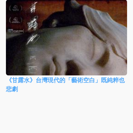
《甘露水》台灣現代的「藝術空白」既純粹也
悲劇