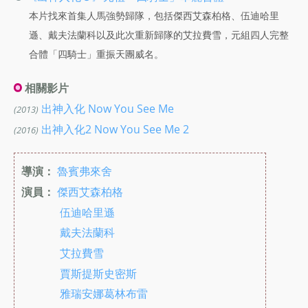
本片找來首集人馬強勢歸隊，包括傑西艾森柏格、伍迪哈里
遜、戴夫法蘭科以及此次重新歸隊的艾拉費雪，元組四人完整
合體「四騎士」重振天團威名。
相關影片
出神入化 Now You See Me
(2013)
出神入化2 Now You See Me 2
(2016)
導演：
魯賓弗來舍
演員：
傑西艾森柏格
伍迪哈里遜
戴夫法蘭科
艾拉費雪
賈斯提斯史密斯
雅瑞安娜葛林布雷