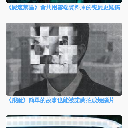
《屍速禁區》會共用雲端資料庫的喪屍更難搞
《跟蹤》簡單的故事也能被諾蘭拍成燒腦片