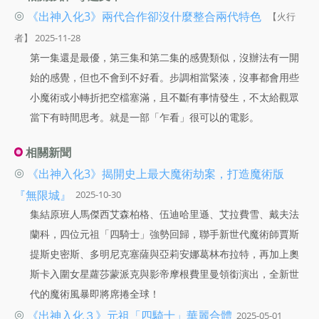
◎
《出神入化3》兩代合作卻沒什麼整合兩代特色
【火行
者】 2025-11-28
第一集還是最優，第三集和第二集的感覺類似，沒辦法有一開
始的感覺，但也不會到不好看。步調相當緊湊，沒事都會用些
小魔術或小轉折把空檔塞滿，且不斷有事情發生，不太給觀眾
當下有時間思考。就是一部「乍看」很可以的電影。
相關新聞
◎
《出神入化3》揭開史上最大魔術劫案，打造魔術版
『無限城』
2025-10-30
集結原班人馬傑西艾森柏格、伍迪哈里遜、艾拉費雪、戴夫法
蘭科，四位元祖「四騎士」強勢回歸，聯手新世代魔術師賈斯
提斯史密斯、多明尼克塞薩與亞莉安娜葛林布拉特，再加上奧
斯卡入圍女星蘿莎蒙派克與影帝摩根費里曼領銜演出，全新世
代的魔術風暴即將席捲全球！
◎
《出神入化３》元祖「四騎士」華麗合體
2025-05-01