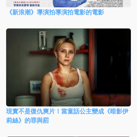
《新浪潮》導演拍導演拍電影的電影
現實不是復仇爽片！當童話公主變成《暗影伊
莉絲》的罪與罰