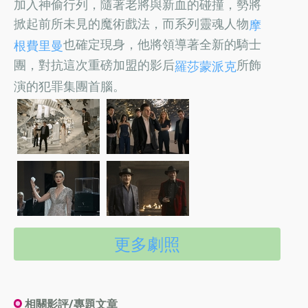
加入神偷行列，隨著老將與新血的碰撞，勢將
掀起前所未見的魔術戲法，而系列靈魂人物
摩
也確定現身，他將領導著全新的騎士
根費里曼
團，對抗這次重磅加盟的影后
所飾
羅莎蒙派克
演的犯罪集團首腦。
更多劇照
相關影評/專題文章