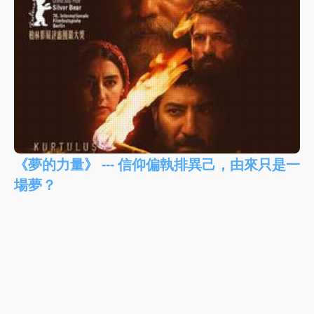
《夢的力量》 --- 信仰偏執排異己，由來只是一
場夢？