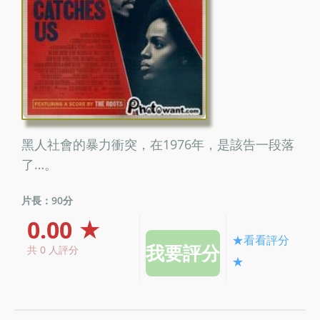
黑人社會的暴力衝突，在1976年，是該告一段落
了…。
片長：90分
0.00 ★
★看看評分
共 0 人評分
★