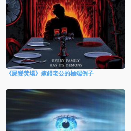
《屍變焚場》嫁錯老公的極端例子