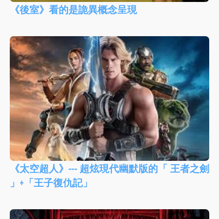
《後室》看的是詭異概念呈現
《太空超人》--- 超炫現代幽默版的「 王者之劍
」+「王子復仇記」