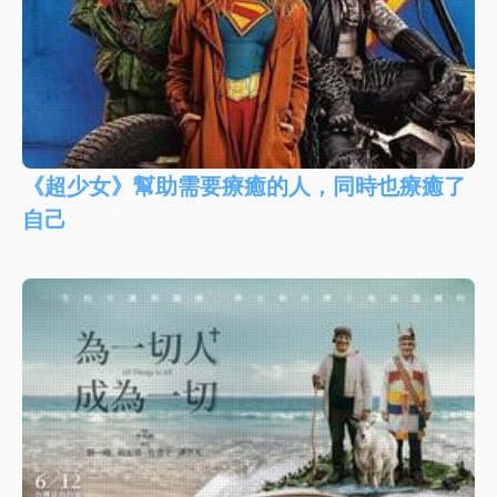
《超少女》幫助需要療癒的人，同時也療癒了
自己