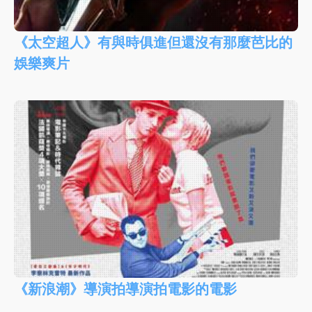
《太空超人》有與時俱進但還沒有那麼芭比的
娛樂爽片
《新浪潮》導演拍導演拍電影的電影