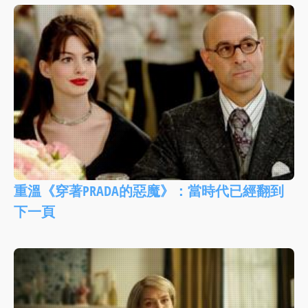
重溫《穿著PRADA的惡魔》：當時代已經翻到
下一頁