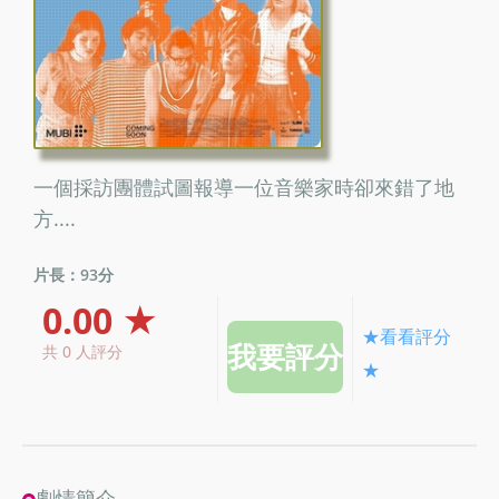
一個採訪團體試圖報導一位音樂家時卻來錯了地
方....
片長：93分
0.00 ★
★看看評分
共 0 人評分
★
劇情簡介