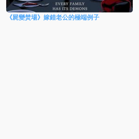
《屍變焚場》嫁錯老公的極端例子