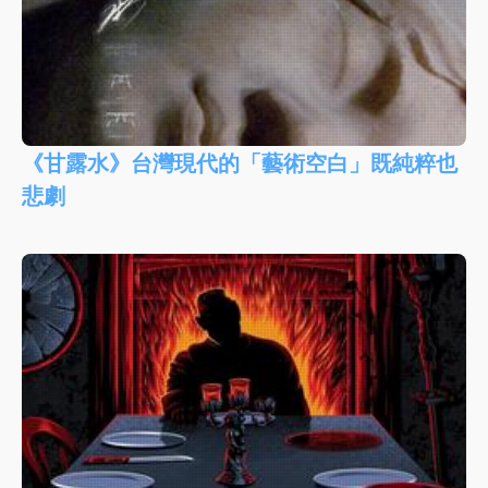
《甘露水》台灣現代的「藝術空白」既純粹也
悲劇