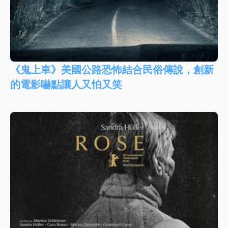
《鬼上車》美國公路恐怖結合民俗傳說，創新
的電影嚇點讓人又怕又笑