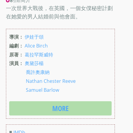
一次世界大戰後，在英國，一個女僕秘密計劃
在她愛的男人結婚前與他會面。
導演：
伊娃于頌
編劇：
Alice Birch
原著：
葛拉罕斯威特
演員：
奧黛莎楊
喬許奧康納
Nathan Chester Reeve
Samuel Barlow
MORE
■
IMDb