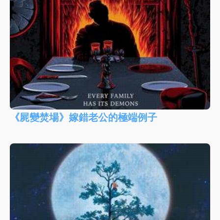
《屍變焚場》嫁錯老公的極端例子