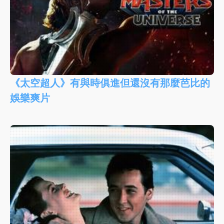
《太空超人》有與時俱進但還沒有那麼芭比的
娛樂爽片