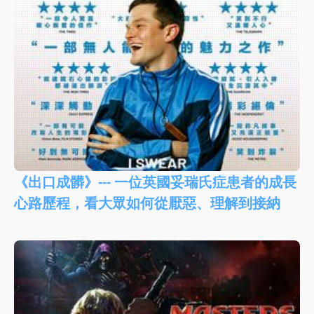
《出口成髒》--- 一位英國妥瑞氏症患者的成長
心路歷程，看大眾如何從厭惡、理解到接納