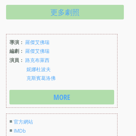
更多劇照
導演：
羅傑艾佛瑞
編劇：
羅傑艾佛瑞
演員：
路克布萊西
妮娜杜波夫
克斯賓葛洛佛
MORE
■
官方網站
■
IMDb