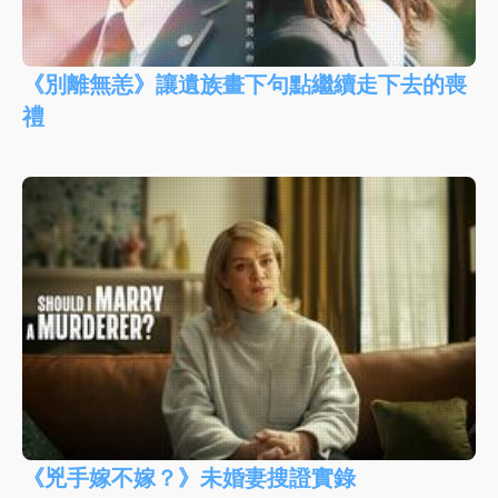
《別離無恙》讓遺族畫下句點繼續走下去的喪
禮
《兇手嫁不嫁？》未婚妻搜證實錄