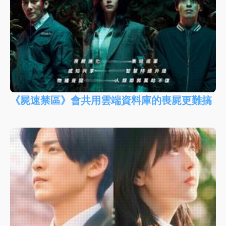
《屍速禁區》會共用雲端資料庫的喪屍更難搞