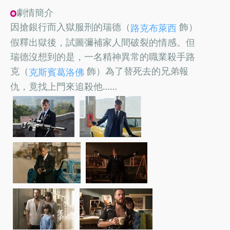
劇情簡介
因搶銀行而入獄服刑的瑞德（
飾）
路克布萊西
假釋出獄後，試圖彌補家人間破裂的情感。但
瑞德沒想到的是，一名精神異常的職業殺手路
克（
飾）為了替死去的兄弟報
克斯賓葛洛佛
仇，竟找上門來追殺他……