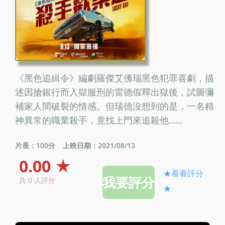
《黑色追緝令》編劇羅傑艾佛瑞黑色犯罪喜劇，描
述因搶銀行而入獄服刑的雷德假釋出獄後，試圖彌
補家人間破裂的情感。但瑞德沒想到的是，一名精
神異常的職業殺手，竟找上門來追殺他……
片長：100分
上映日期：2021/08/13
0.00 ★
★看看評分
共 0 人評分
★