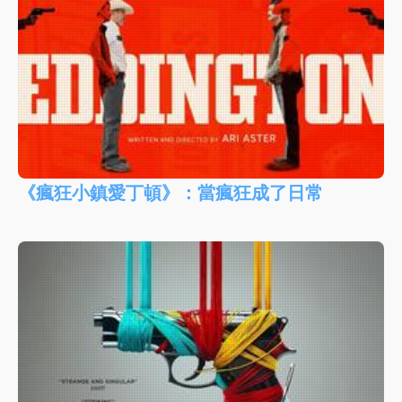
《瘋狂小鎮愛丁頓》：當瘋狂成了日常