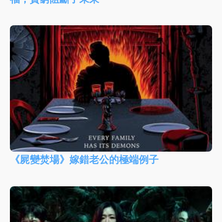
《屍變焚場》嫁錯老公的極端例子