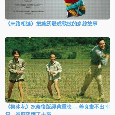
《末路相縫》把縫紉變成戰技的多線故事
《魯冰花》2K修復版經典重映 --- 善良畫不出幸
福，貧窮阻斷了未來