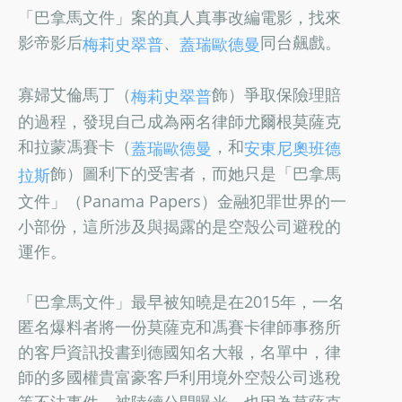
「巴拿馬文件」案的真人真事改編電影，找來
影帝影后
、
同台飆戲。
梅莉史翠普
蓋瑞歐德曼
寡婦艾倫馬丁（
飾）爭取保險理賠
梅莉史翠普
的過程，發現自己成為兩名律師尤爾根莫薩克
和拉蒙馮賽卡（
，和
蓋瑞歐德曼
安東尼奧班德
飾）圖利下的受害者，而她只是「巴拿馬
拉斯
文件」（Panama Papers）金融犯罪世界的一
小部份，這所涉及與揭露的是空殼公司避稅的
運作。
「巴拿馬文件」最早被知曉是在2015年，一名
匿名爆料者將一份莫薩克和馮賽卡律師事務所
的客戶資訊投書到德國知名大報，名單中，律
師的多國權貴富豪客戶利用境外空殼公司逃稅
等不法事件，被陸續公開曝光，也因為莫薩克