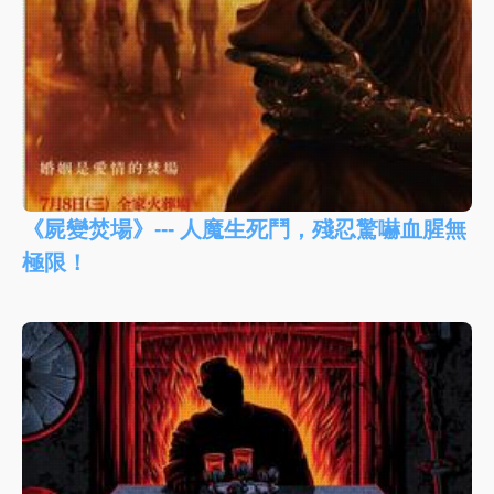
《屍變焚場》--- 人魔生死鬥，殘忍驚嚇血腥無
極限！