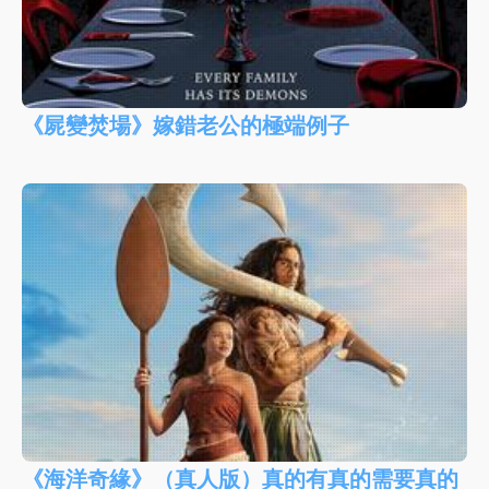
《屍變焚場》嫁錯老公的極端例子
《海洋奇緣》（真人版）真的有真的需要真的