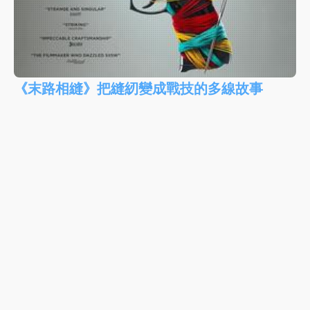
《末路相縫》把縫紉變成戰技的多線故事