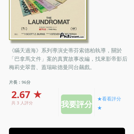
《瞞天過海》系列導演史蒂芬索德柏執導，關於
「巴拿馬文件」案的真實故事改編，找來影帝影后
梅莉史翠普、蓋瑞歐德曼同台飆戲。
片長：96分
2.67 ★
★看看評分
共 3 人評分
★