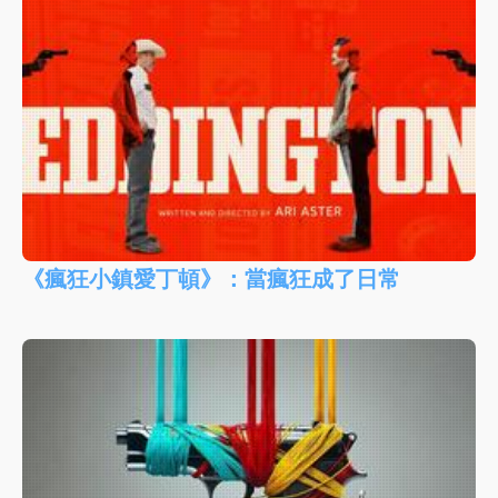
《瘋狂小鎮愛丁頓》：當瘋狂成了日常