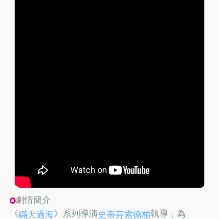
劇情簡介
《
》系列導演
執導，為
瞞天過海
史蒂芬索德柏