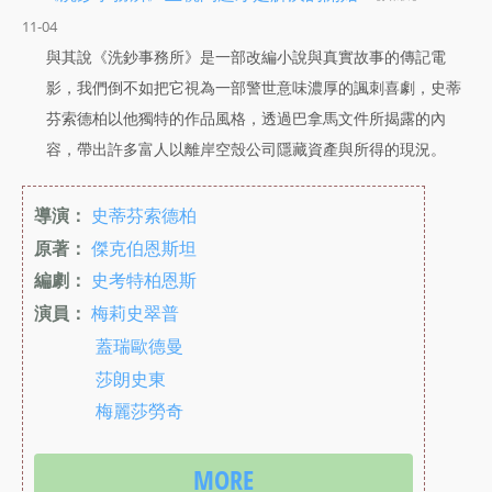
11-04
與其說《洗鈔事務所》是一部改編小說與真實故事的傳記電
影，我們倒不如把它視為一部警世意味濃厚的諷刺喜劇，史蒂
芬索德柏以他獨特的作品風格，透過巴拿馬文件所揭露的內
容，帶出許多富人以離岸空殼公司隱藏資產與所得的現況。
導演：
史蒂芬索德柏
原著：
傑克伯恩斯坦
編劇：
史考特柏恩斯
演員：
梅莉史翠普
蓋瑞歐德曼
莎朗史東
梅麗莎勞奇
MORE