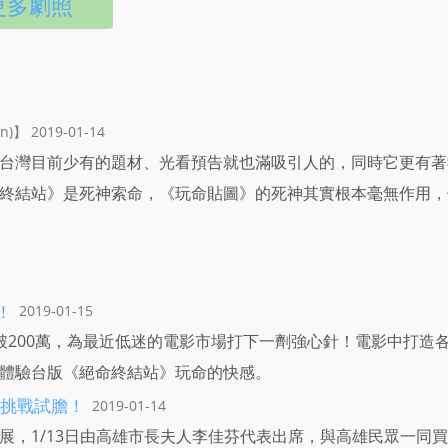
更多劇照
)】 2019-01-14
台灣目前少有的題材、光看預告就也滿吸引人的，同時它更有著
終結站》是死神索命，《玩命貼圖》的死神其實根本毫無作用，
！
2019-01-15
破200萬，為最近低迷的電影市場打下一劑強心針！電影中打造
體驗台版《絕命終結站》玩命的快感。
挑戰試膽！
2019-01-14
展，1/13日由高雄市長夫人李佳芬代表出席，與高雄民眾一同