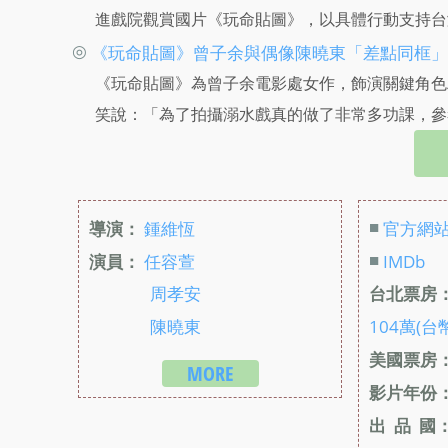
進戲院觀賞國片《玩命貼圖》，以具體行動支持台
◎
《玩命貼圖》曾子余與偶像陳曉東「差點同框」
《玩命貼圖》為曾子余電影處女作，飾演關鍵角色
笑說：「為了拍攝溺水戲真的做了非常多功課，參
■
導演：
鍾維恆
官方網
■
演員：
任容萱
IMDb
周孝安
台北票房
陳曉東
104萬(台
美國票房
MORE
影片年份
出 品 國