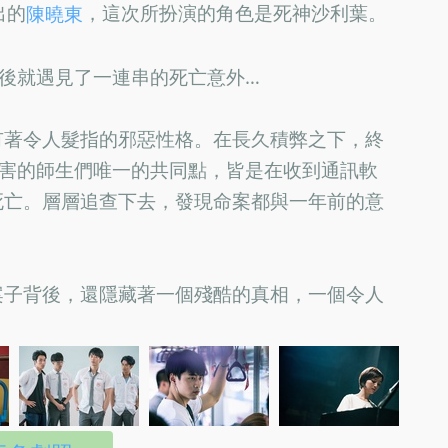
出的
，這次所扮演的角色是死神沙利葉。
陳曉東
後就遇見了一連串的死亡意外…
有著令人髮指的邪惡性格。在長久積弊之下，終
受害的師生們唯一的共同點，皆是在收到通訊軟
死亡。層層追查下去，發現命案都與一年前的意
案子背後，還隱藏著一個殘酷的真相，一個令人