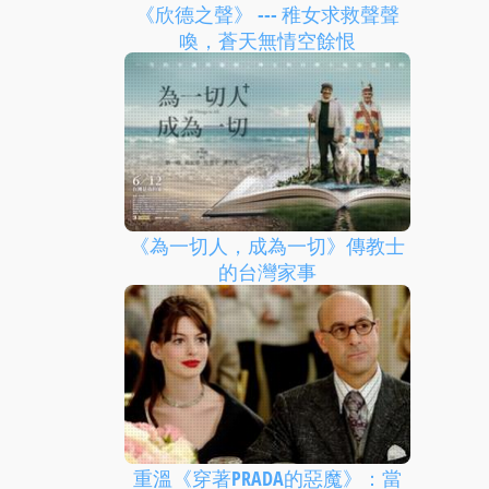
《欣德之聲》 --- 稚女求救聲聲
喚，蒼天無情空餘恨
《為一切人，成為一切》傳教士
的台灣家事
重溫《穿著PRADA的惡魔》：當