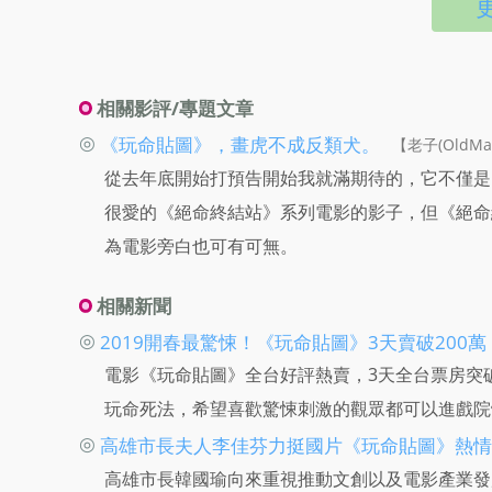
相關影評/專題文章
◎
《玩命貼圖》，畫虎不成反類犬。
【老子(OldMan
從去年底開始打預告開始我就滿期待的，它不僅是
很愛的《絕命終結站》系列電影的影子，但《絕命
為電影旁白也可有可無。
相關新聞
◎
2019開春最驚悚！《玩命貼圖》3天賣破200萬
電影《玩命貼圖》全台好評熱賣，3天全台票房突
玩命死法，希望喜歡驚悚刺激的觀眾都可以進戲院
◎
高雄市長夫人李佳芬力挺國片《玩命貼圖》熱情
高雄市長韓國瑜向來重視推動文創以及電影產業發