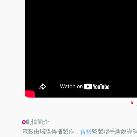
劇情簡介
電影由瑞陞傳播製作，
監製聯手新銳導
曾禎