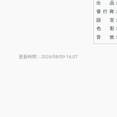
出 品
發 行 商
語 言
色 彩
音 效
更新時間：2026/08/09 16:07