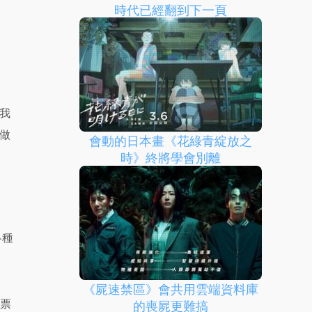
時代已經翻到下一頁
我
做
會動的日本畫《花綠青綻放之
時》終將學會別離
各種
《屍速禁區》會共用雲端資料庫
買票
的喪屍更難搞