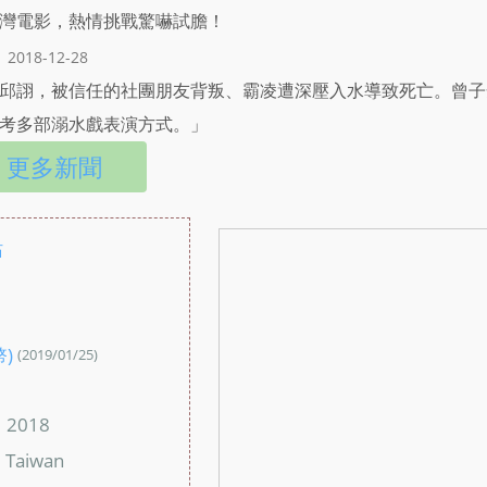
灣電影，熱情挑戰驚嚇試膽！
2018-12-28
邱詡，被信任的社團朋友背叛、霸凌遭深壓入水導致死亡。曾子
考多部溺水戲表演方式。」
更多新聞
站
：
幣)
(2019/01/25)
：
2018
：
Taiwan
：