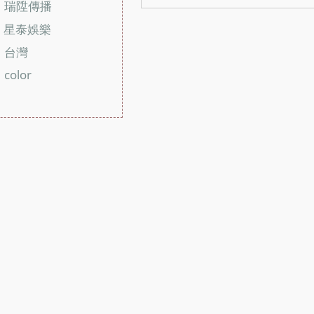
瑞陞傳播
：
星泰娛樂
：
台灣
：
color
：
：