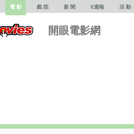
電 影
戲 院
新 聞
E週報
活 動
開眼電影網