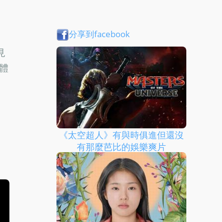
分享到facebook
見
體
《太空超人》有與時俱進但還沒
有那麼芭比的娛樂爽片