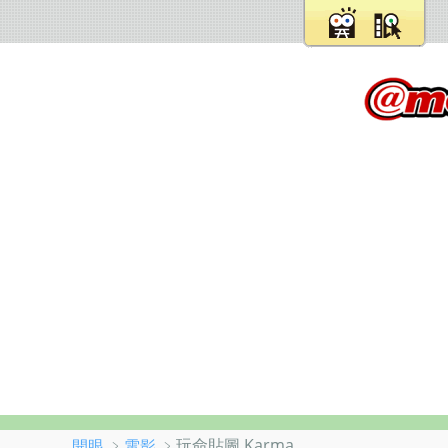
﹥
﹥玩命貼圖 Karma
開眼
電影