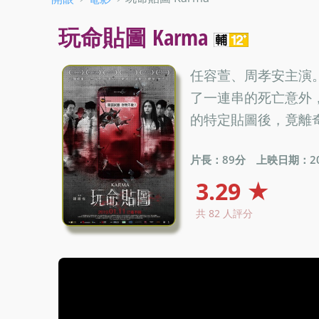
玩命貼圖 Karma
任容萱、周孝安主演
了一連串的死亡意外
的特定貼圖後，竟離
片長：89分
上映日期：201
3.29 ★
共 82 人評分