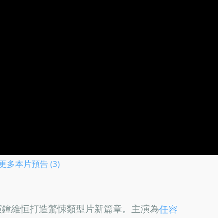
更多本片預告 (3)
演鐘維恒打造驚悚類型片新篇章。主演為
任容