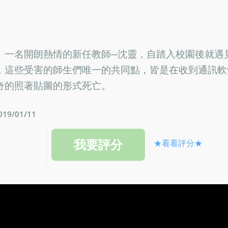
。一名開朗熱情的新任教師─沈靈，自踏入校園後就遇
，這些受害的師生們唯一的共同點，皆是在收到通訊軟
奇的照著貼圖的形式死亡。
9/01/11
★看看評分★