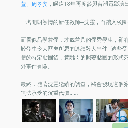
、
，睽違18年再度參與台灣電影演
萱
周孝安
一名開朗熱情的新任教師─沈靈，自踏入校園
而看似品學兼優，才貌兼具的優秀學生，卻
於發生令人匪夷所思的連續殺人事件─這些
體的特定貼圖後，竟離奇的照著貼圖的形式
外事件有關。
最終，隨著沈靈繼續的調查，將會發現這個
無法承受的沉重代價......